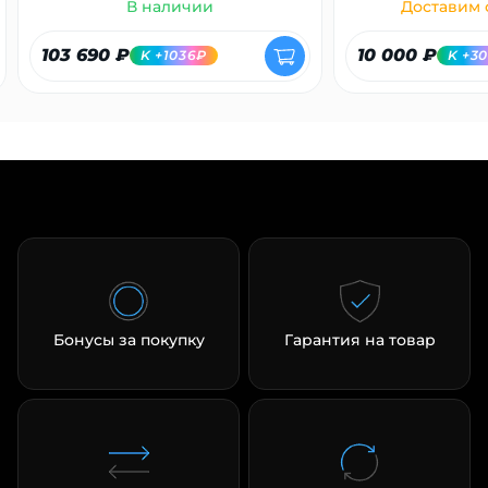
В наличии
Доставим с
103 690 ₽
10 000 ₽
K +1036₽
K +3
Бонусы за покупку
Гарантия на товар