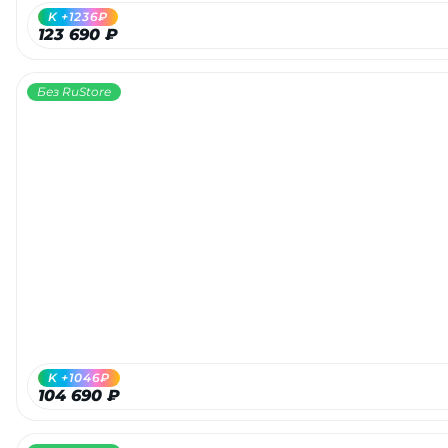
K +1236₽
123 690 ₽
Без RuStore
K +1046₽
104 690 ₽