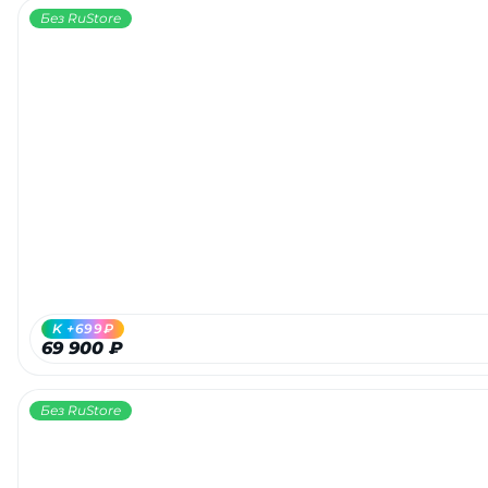
Без RuStore
K +699₽
69 900 ₽
Без RuStore