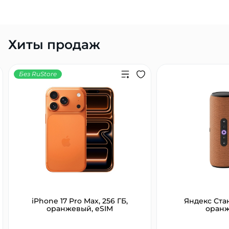
Хиты продаж
Без RuStore
iPhone 17 Pro Max, 256 ГБ,
Яндекс Ста
оранжевый, eSIM
оран