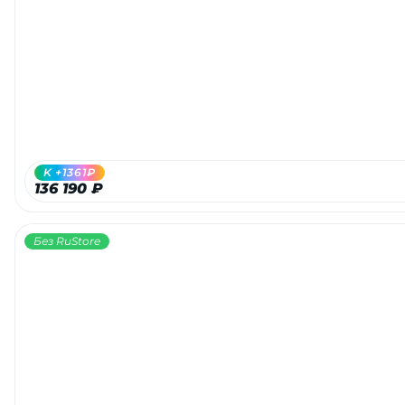
K +1361₽
136 190 ₽
Без RuStore