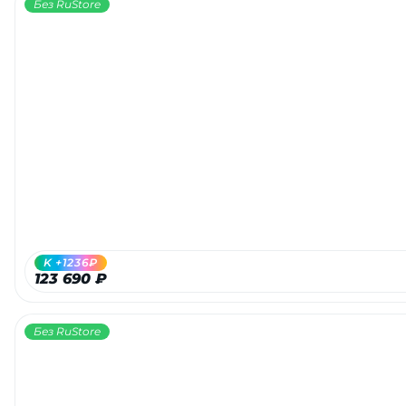
Без RuStore
K +1236₽
123 690 ₽
Без RuStore