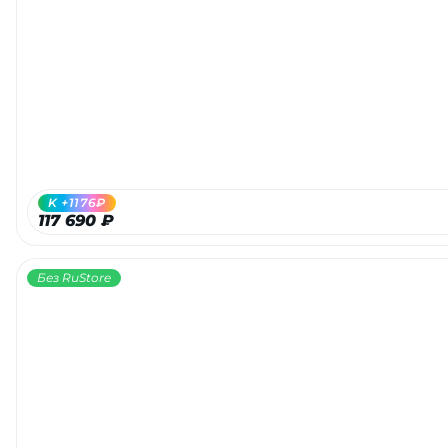
K +1176₽
117 690 ₽
Без RuStore