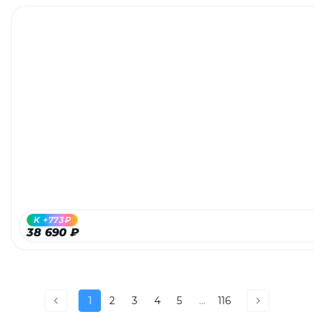
K +773₽
38 690 ₽
1
2
3
4
5
...
116