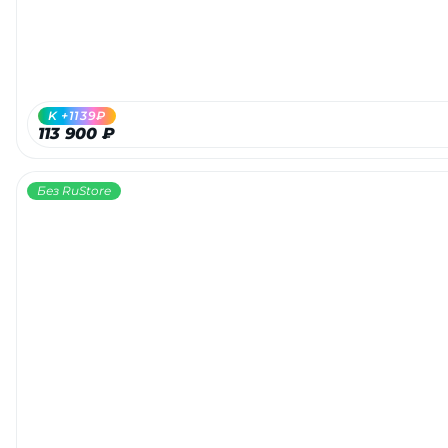
K +1139₽
113 900 ₽
Без RuStore