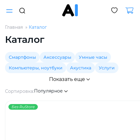
Главная
Каталог
Для клиентов всех банков
Каталог
Разбейте
Смартфоны
Аксессуары
Умные часы
оплату
на части
Компьютеры, ноутбуки
Акустика
Услуги
без переплат
Показать еще
Популярное
Сортировка:
График платежей
Без RuStore
Сегодня
25
%