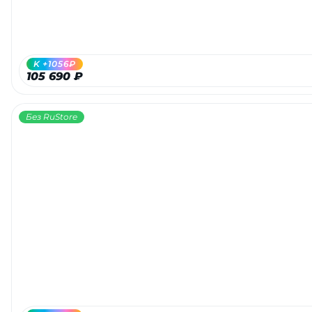
об оплате Плайтом
K +1056₽
105 690 ₽
Остались вопросы?
25
8 800 302-02-51
Без RuStore
plait.ru
раз в 2
недели