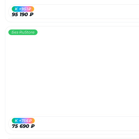
K +951₽
95 190 ₽
Без RuStore
K +756₽
75 690 ₽