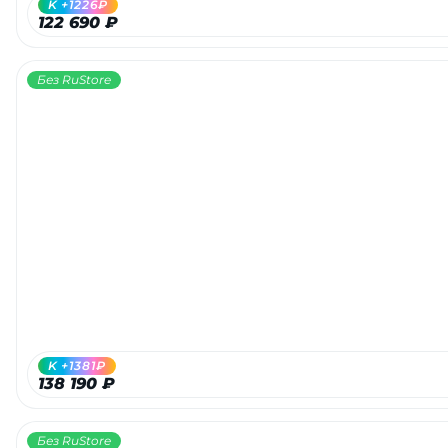
K +1226₽
122 690 ₽
Без RuStore
раз в 2 недели
K +1381₽
138 190 ₽
Без RuStore