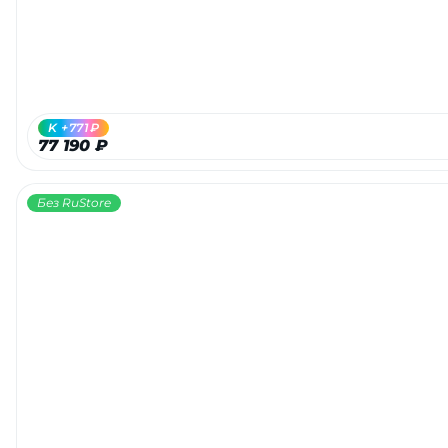
K +771₽
77 190 ₽
Без RuStore