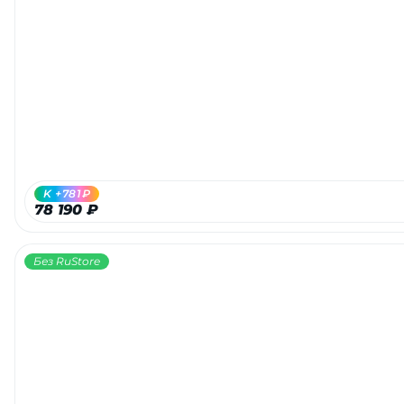
K +781₽
78 190 ₽
Без RuStore