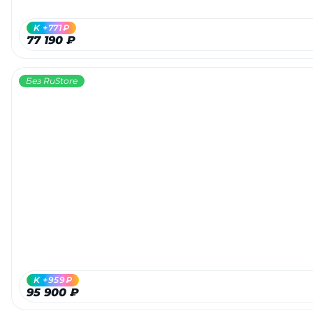
K +771₽
77 190 ₽
Без RuStore
K +959₽
95 900 ₽