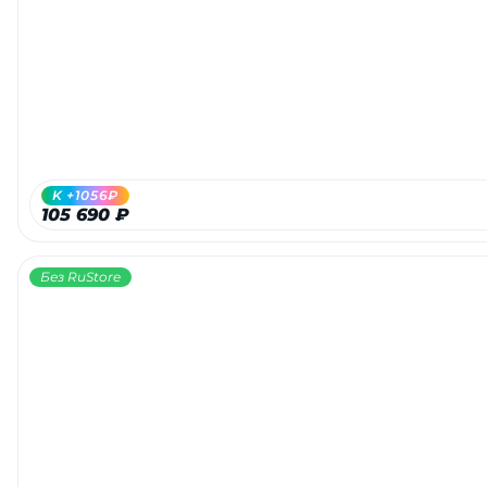
Добавляйте товары
в корзину
Оплачивайте сегодня только
25
% картой любого банка
K +1056₽
105 690 ₽
Получайте товар
выбранный способом
Без RuStore
Оставшиеся
75
% будут
списываться
с вашей карты
по
25
%
каждые 2 недели
Подробнее