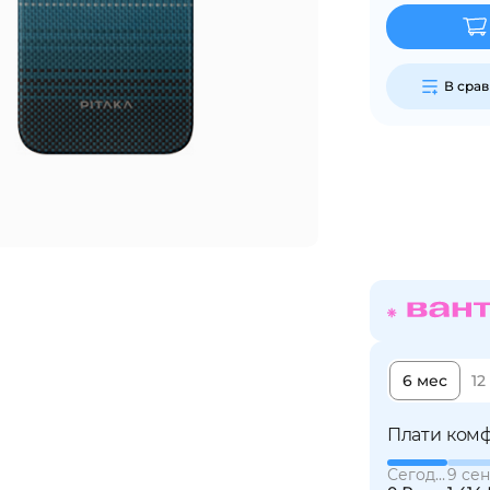
График платежей
В сра
Сегодня
25
%
Добавляйте товары
в корзину
Оплачивайте сегодня только
25
% картой любого банка
6 мес
12
Плати комф
Получайте товар
выбранный способом
Сегодня
9 сен