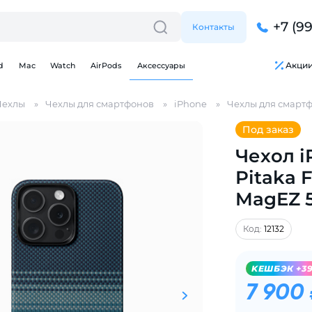
+7 (9
Контакты
Акци
d
Mac
Watch
AirPods
Аксессуары
Чехлы
Чехлы для смартфонов
iPhone
Чехлы для смартф
Под заказ
Чехол i
Pitaka 
MagEZ 5
Для клиентов всех банков
Код:
12132
Разбейте
оплату
KЕШБЭК +3
на части
без переплат
7 900