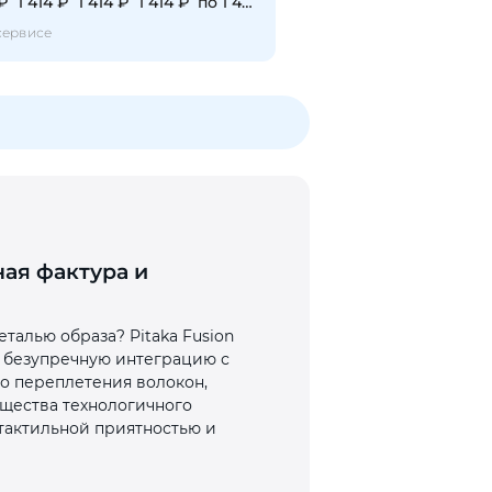
 ₽
1 414 ₽
1 414 ₽
1 414 ₽
по 1 414 ₽
сервисе
ная фактура и
еталью образа? Pitaka Fusion
 безупречную интеграцию с
го переплетения волокон,
ущества технологичного
 тактильной приятностью и