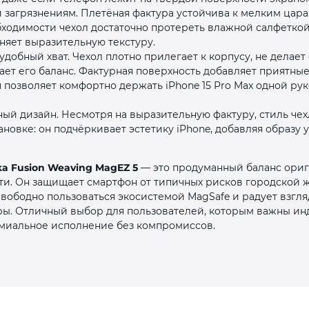
и загрязнениям. Плетёная фактура устойчива к мелким цар
бходимости чехол достаточно протереть влажной салфетко
няет выразительную текстуру.
добный хват. Чехол плотно прилегает к корпусу, не делае
ет его баланс. Фактурная поверхность добавляет приятны
позволяет комфортно держать iPhone 15 Pro Max одной рук
й дизайн. Несмотря на выразительную фактуру, стиль чех
новке: он подчёркивает эстетику iPhone, добавляя образу
aka Fusion Weaving MagEZ 5
— это продуманный баланс ориг
ти. Он защищает смартфон от типичных рисков городской ж
свободно пользоваться экосистемой MagSafe и радует взгля
ры. Отличный выбор для пользователей, которым важны ин
емиальное исполнение без компромиссов.