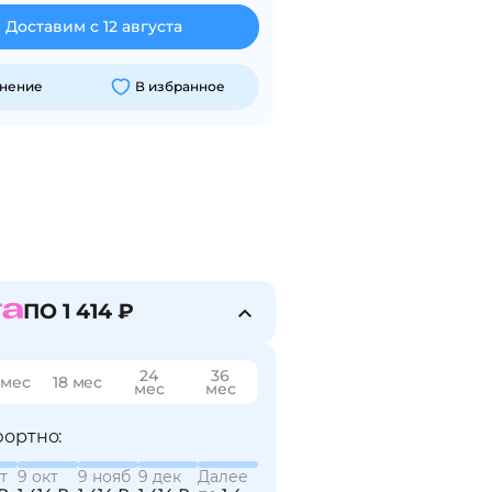
Доставим с 12 августа
внение
В избранное
ПО 1 414 ₽
24
36
 мес
18 мес
мес
мес
ортно:
т
9 окт
9 нояб
9 дек
Далее