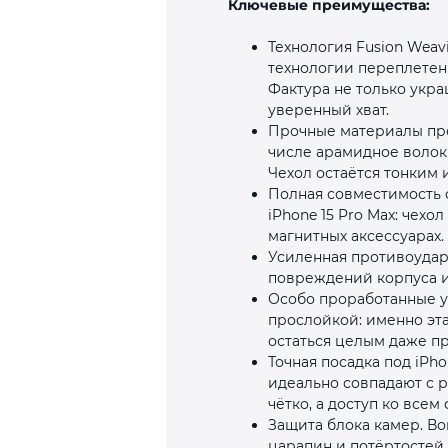
Ключевые преимущества:
Технология Fusion Weav
технологии переплетени
Фактура не только укра
уверенный хват.
Прочные материалы пре
числе арамидное волокн
Чехол остаётся тонким 
Полная совместимость с
iPhone 15 Pro Max: чех
магнитных аксессуарах.
Усиленная противоударн
повреждений корпуса и
Особо проработанные 
прослойкой: именно эта
остаться целым даже пр
Точная посадка под iPho
идеально совпадают с 
чётко, а доступ ко все
Защита блока камер. В
царапин и потёртостей,