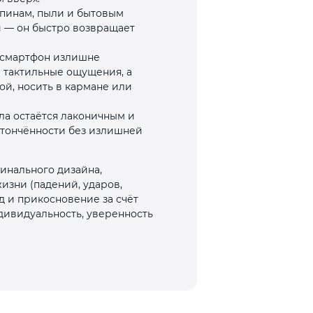
апинам, пыли и бытовым
й — он быстро возвращает
т смартфон излишне
е тактильные ощущения, а
ой, носить в кармане или
ла остаётся лаконичным и
 утончённости без излишней
инального дизайна,
изни (падений, ударов,
д и прикосновение за счёт
дивидуальность, уверенность