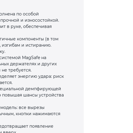
полнена по особой
 прочной и износостойкой.
ит в руке, обеспечивая
гичные компоненты (в том
, изгибам и истиранию.
ку.
 системой MagSafe на
ьных держателях и других
 не требуется.
еделяет энергию удара: риск
ется.
специальной демпфирующей
но повышая шансы устройства
у модель: все вырезы
вычным, кнопки нажимаются
редотвращает появление
 вверх.