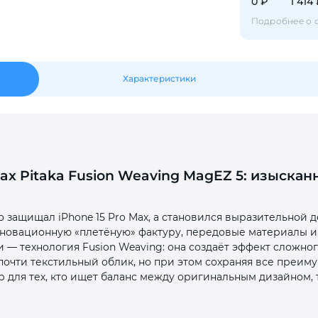
0 ₽
1 414
Подробнее о 
Оставшиеся
75
% будут
списываться
с вашей карты
по
25
%
каждые 2 недели
Характеристики
Подробнее
об оплате Плайтом
Max Pitaka Fusion Weaving MagEZ 5: изыскан
25
раз в 2
о защищал iPhone 15 Pro Max, а становился выразительной д
Остались вопросы?
нновационную «плетёную» фактуру, передовые материалы и
недели
 — технология Fusion Weaving: она создаёт эффект сложно
8 800 302-02-51
почти текстильный облик, но при этом сохраняя все преим
р для тех, кто ищет баланс между оригинальным дизайном,
plait.ru