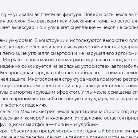
ing — уникальная плетёная фактура. Поверхность чехла вы
я волокон: она выглядит как изысканная ткань, но остаётся
шает аксессуар, но и улучшает сцепление — чехол не скольз
миум‑уровня. В конструкции используются высокотехноло
о), которые обеспечивают высокую устойчивость к ударам
и лёгким, не утяжеляя смартфон и не нарушая его эргономи
раз в 2 недели
 MagSafe. Точная магнитная матрица идеально совпадает с
ол надёжно фиксируется на зарядных устройствах, автомобил
 Беспроводная зарядка работает стабильно — снимать чехол
ая защита. Многослойная структура чехла грамотно распр
 внутренних компонентов при падениях существенно снижа
углы с амортизирующим эффектом. Углы чехла оснащены 
 зона принимает на себя основную силу удара, многократ
и жёстких падениях.
ne 15 Pro Max. Геометрия чехла адаптирована строго под эт
разъёмами, камерой и кнопками. Управление остаётся при
м функциям смартфона — полным и удобным.
округ объективов предусмотрен приподнятый бортик: он п
 даже если телефон лежит на твёрдой поверхности экраном