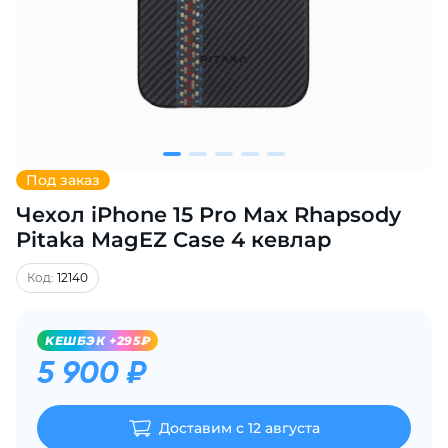
Добавляйте товары
в корзину
Оплачивайте сегодня только
25
% картой любого банка
Под заказ
Чехол iPhone 15 Pro Max Rhapsody
Получайте товар
выбранный способом
Pitaka MagEZ Case 4 кевлар
Код:
12140
Оставшиеся
75
% будут
списываться
с вашей карты
KЕШБЭК +295₽
по
25
%
каждые 2 недели
5 900 ₽
Доставим с 12 августа
Подробнее