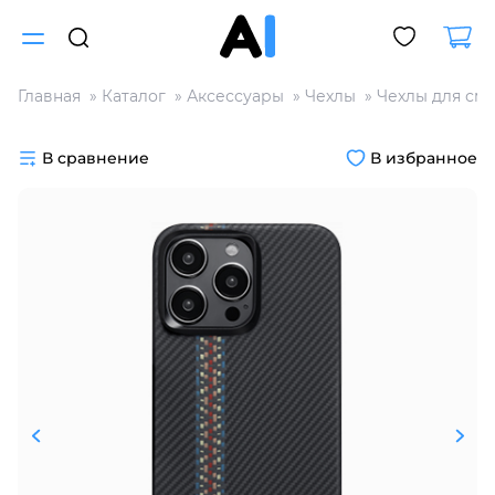
Главная
Каталог
Аксессуары
Чехлы
Чехлы для см
Для клиентов всех банков
В сравнение
В избранное
Разбейте
оплату
на части
без переплат
График платежей
Сегодня
25
%