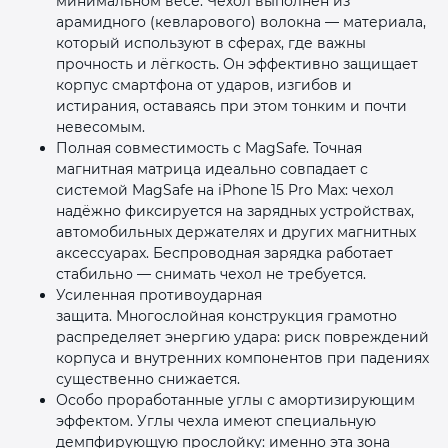
минимальном весе. Чехол выполнен из
арамидного (кевларового) волокна — материала,
который используют в сферах, где важны
прочность и лёгкость. Он эффективно защищает
корпус смартфона от ударов, изгибов и
истирания, оставаясь при этом тонким и почти
невесомым.
Полная совместимость с MagSafe. Точная
магнитная матрица идеально совпадает с
системой MagSafe на iPhone 15 Pro Max: чехол
надёжно фиксируется на зарядных устройствах,
автомобильных держателях и других магнитных
аксессуарах. Беспроводная зарядка работает
стабильно — снимать чехол не требуется.
Усиленная противоударная
защита. Многослойная конструкция грамотно
распределяет энергию удара: риск повреждений
корпуса и внутренних компонентов при падениях
существенно снижается.
Особо проработанные углы с амортизирующим
эффектом. Углы чехла имеют специальную
демпфирующую прослойку: именно эта зона