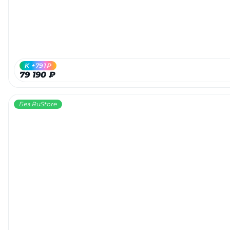
K +791₽
79 190 ₽
Без RuStore