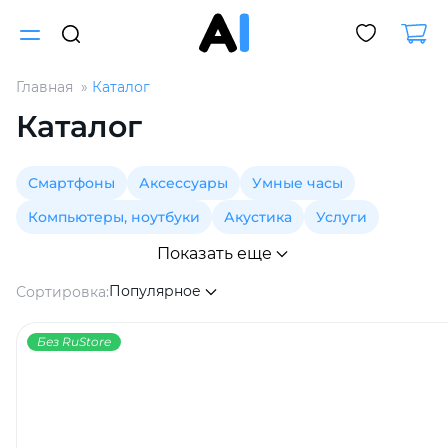
Главная
Каталог
Для клиентов всех банков
Каталог
Разбейте
Смартфоны
Аксессуары
Умные часы
оплату
на части
Компьютеры, ноутбуки
Акустика
Услуги
без переплат
Показать еще
Популярное
Сортировка:
График платежей
Без RuStore
Сегодня
25
%