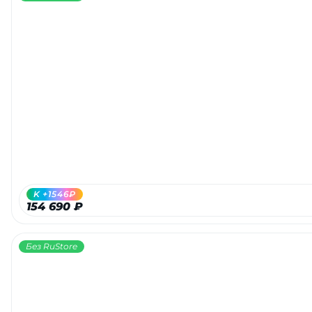
K +1546₽
154 690 ₽
Без RuStore