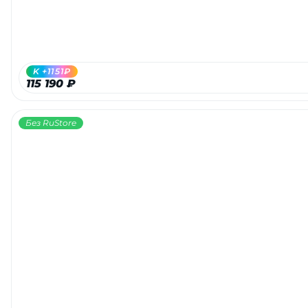
K +1151₽
115 190 ₽
Без RuStore