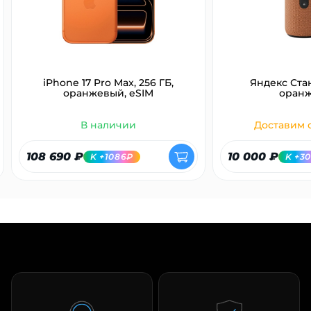
iPhone 17 Pro Max, 256 ГБ,
Яндекс Ста
оранжевый, eSIM
оран
В наличии
Доставим с
108 690 ₽
10 000 ₽
K +1086₽
K +3