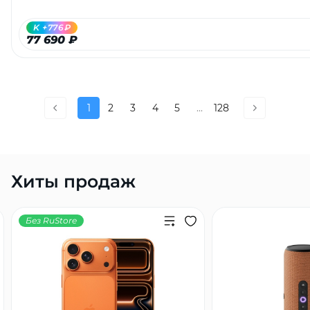
K +776₽
77 690 ₽
1
2
3
4
5
...
128
Хиты продаж
Без RuStore