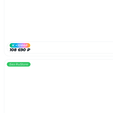
Добавляйте товары
в корзину
Оплачивайте сегодня только
25
% картой любого банка
K +1086₽
108 690 ₽
Получайте товар
выбранный способом
Без RuStore
Оставшиеся
75
% будут
списываться
с вашей карты
по
25
%
каждые 2 недели
Подробнее