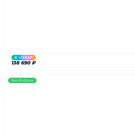
K +1386₽
138 690 ₽
Без RuStore