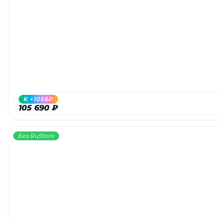
K +1056₽
105 690 ₽
Без RuStore