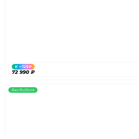
K +729₽
72 990 ₽
Без RuStore