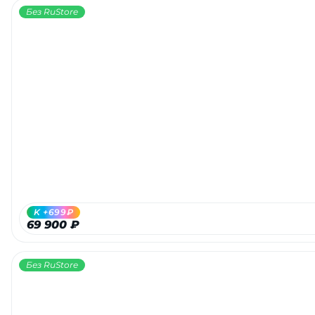
Без RuStore
K +699₽
69 900 ₽
Без RuStore