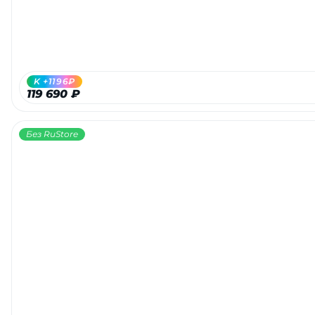
K +1196₽
119 690 ₽
Без RuStore