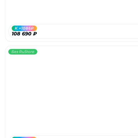
об оплате Плайтом
K +1086₽
108 690 ₽
Остались вопросы?
25
8 800 302-02-51
Без RuStore
plait.ru
раз в 2
недели