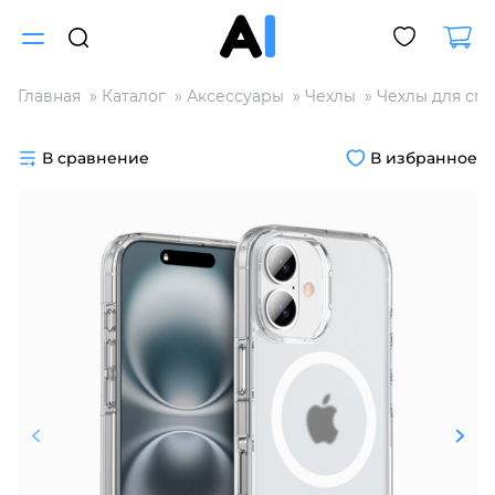
Главная
Каталог
Аксессуары
Чехлы
Чехлы для см
Для клиентов всех банков
В сравнение
В избранное
Разбейте
оплату
на части
без переплат
График платежей
Сегодня
25
%