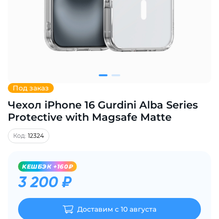
Добавляйте товары
в корзину
Оплачивайте сегодня только
25
% картой любого банка
Под заказ
Чехол iPhone 16 Gurdini Alba Series
Получайте товар
выбранный способом
Protective with Magsafe Matte
Код:
12324
Оставшиеся
75
% будут
списываться
с вашей карты
KЕШБЭК +160₽
по
25
%
каждые 2 недели
3 200 ₽
Доставим с 10 августа
Подробнее