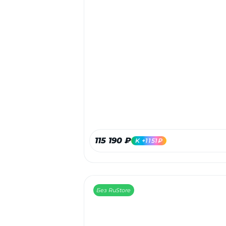
115 190 ₽
K +1151₽
Без RuStore