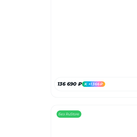
136 690 ₽
K +1366₽
Без RuStore