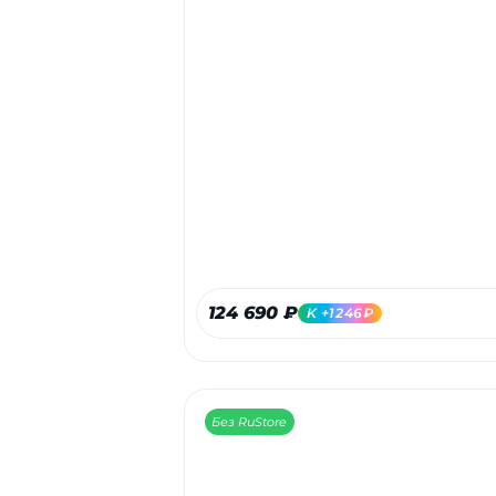
124 690 ₽
K +1246₽
Без RuStore