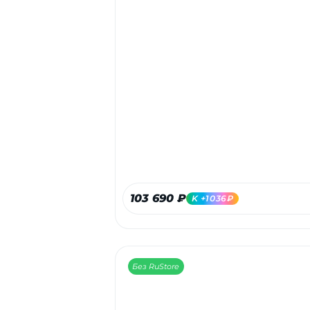
103 690 ₽
K +1036₽
Без RuStore