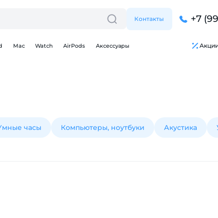
+7 (9
Контакты
Акци
d
Mac
Watch
AirPods
Аксессуары
Умные часы
Компьютеры, ноутбуки
Акустика
Для клиентов всех банков
Разбейте
оплату