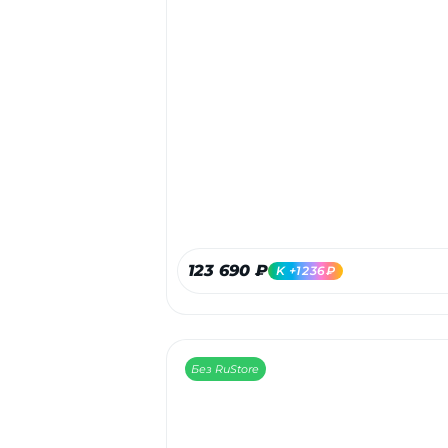
123 690 ₽
K +1236₽
Без RuStore