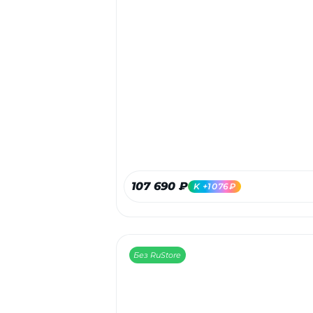
107 690 ₽
K +1076₽
Без RuStore