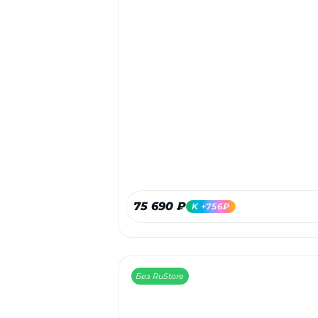
75 690 ₽
K +756₽
Без RuStore