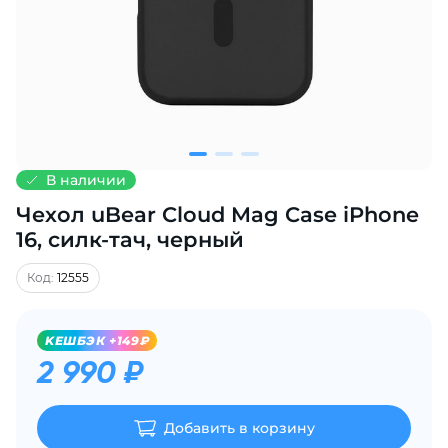
Добавляйте товары
в корзину
Оплачивайте сегодня только
25
% картой любого банка
В наличии
Чехол uBear Cloud Mag Case iPhone
Получайте товар
выбранный способом
16, силк-тач, черный
Код:
12555
Оставшиеся
75
% будут
списываться
с вашей карты
KЕШБЭК +149₽
по
25
%
каждые 2 недели
2 990 ₽
Добавить в корзину
Подробнее