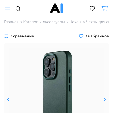
Главная
Каталог
Аксессуары
Чехлы
Чехлы для см
Для клиентов всех банков
В сравнение
В избранное
Разбейте
оплату
на части
без переплат
График платежей
Сегодня
25
%