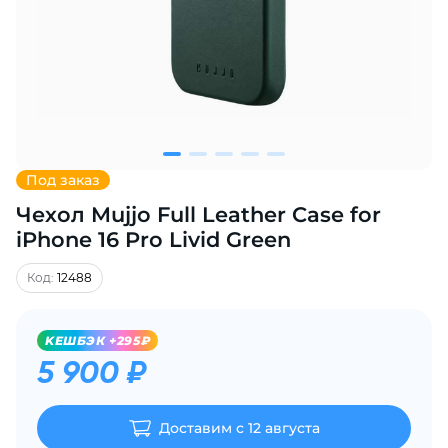
Добавляйте товары
в корзину
Оплачивайте сегодня только
25
% картой любого банка
Под заказ
Чехол Mujjo Full Leather Case for
Получайте товар
выбранный способом
iPhone 16 Pro Livid Green
Код:
12488
Оставшиеся
75
% будут
списываться
с вашей карты
KЕШБЭК +295₽
по
25
%
каждые 2 недели
5 900 ₽
Доставим с 12 августа
Подробнее