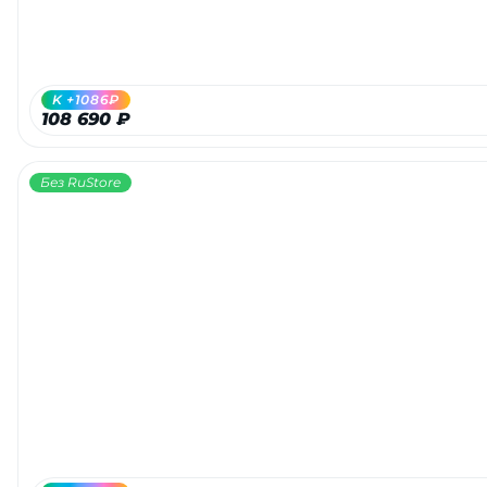
об оплате Плайтом
K +1086₽
108 690 ₽
Остались вопросы?
25
8 800 302-02-51
Без RuStore
plait.ru
раз в 2
недели