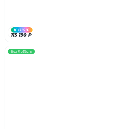
K +1151₽
115 190 ₽
Без RuStore