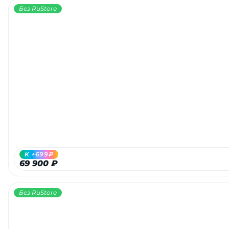
Без RuStore
K +699₽
69 900 ₽
Без RuStore