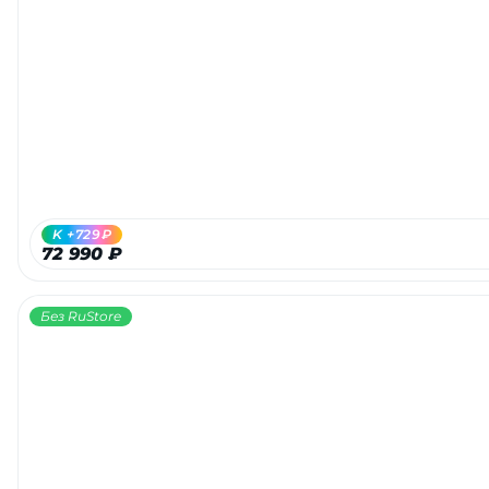
K +729₽
72 990 ₽
Без RuStore