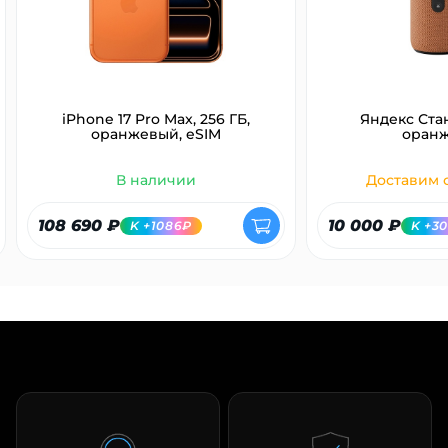
iPhone 17 Pro Max, 256 ГБ,
Яндекс Ста
оранжевый, eSIM
оран
В наличии
Доставим с
108 690 ₽
10 000 ₽
K +1086₽
K +3