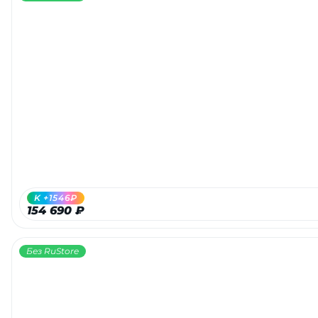
K +1546₽
154 690 ₽
Без RuStore