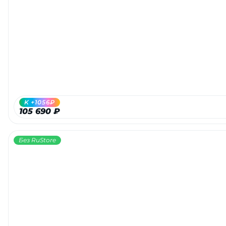
K +1056₽
105 690 ₽
Без RuStore