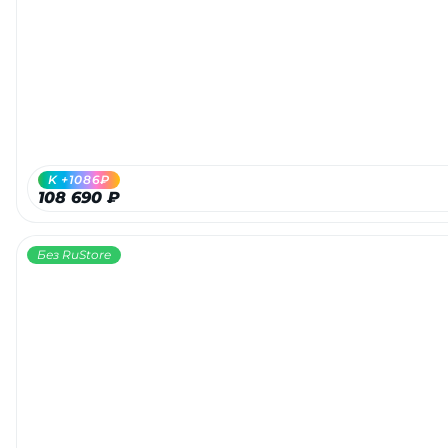
Добавляйте товары
в корзину
Оплачивайте сегодня только
25
% картой любого банка
K +1086₽
108 690 ₽
Получайте товар
выбранный способом
Без RuStore
Оставшиеся
75
% будут
списываться
с вашей карты
по
25
%
каждые 2 недели
Подробнее