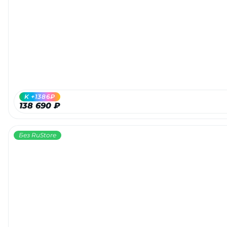
K +1386₽
138 690 ₽
Без RuStore