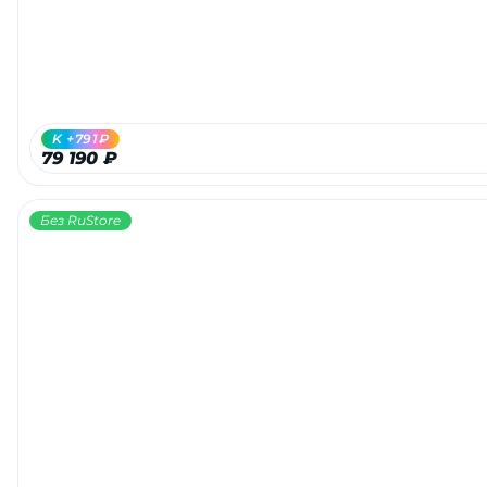
K +791₽
79 190 ₽
Без RuStore