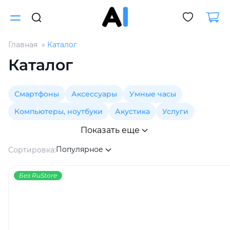
Главная
Каталог
Для клиентов всех банков
Каталог
Разбейте
Смартфоны
Аксессуары
Умные часы
оплату
на части
Компьютеры, ноутбуки
Акустика
Услуги
без переплат
Показать еще
Популярное
Сортировка:
График платежей
Без RuStore
Сегодня
25
%