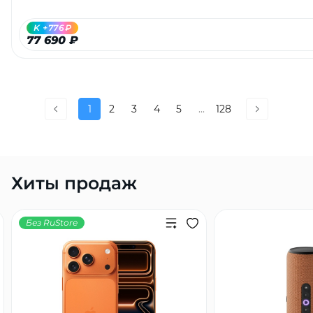
K +776₽
77 690 ₽
1
2
3
4
5
...
128
Хиты продаж
Без RuStore