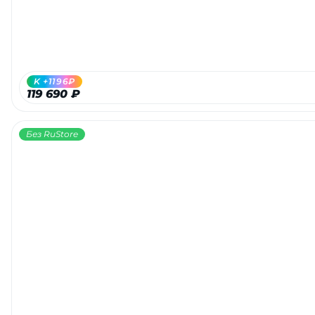
K +1196₽
119 690 ₽
Без RuStore