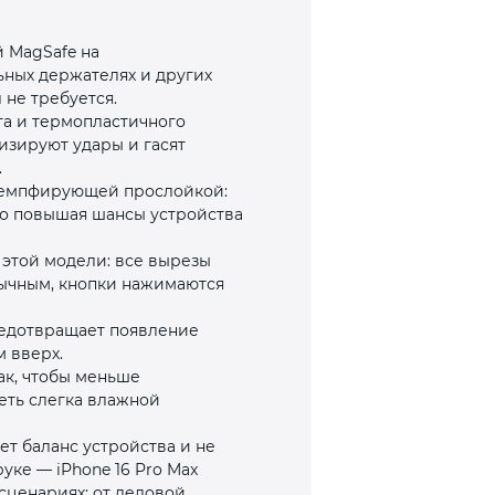
 MagSafe на
льных держателях и других
 не требуется.
та и термопластичного
изируют удары и гасят
.
демпфирующей прослойкой:
но повышая шансы устройства
я этой модели: все вырезы
вычным, кнопки нажимаются
редотвращает появление
 вверх.
ак, чтобы меньше
еть слегка влажной
ет баланс устройства и не
уке — iPhone 16 Pro Max
сценариях: от деловой