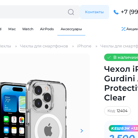
+7 (9
Контакты
Акци
d
Mac
Watch
AirPods
Аксессуары
Чехлы
Чехлы для смартфонов
iPhone
Чехлы для смартф
В наличии
Чехол i
Gurdini 
Protect
Clear
Для клиентов всех банков
Код:
12404
Разбейте
оплату
на части
без переплат
KЕШБЭК +12