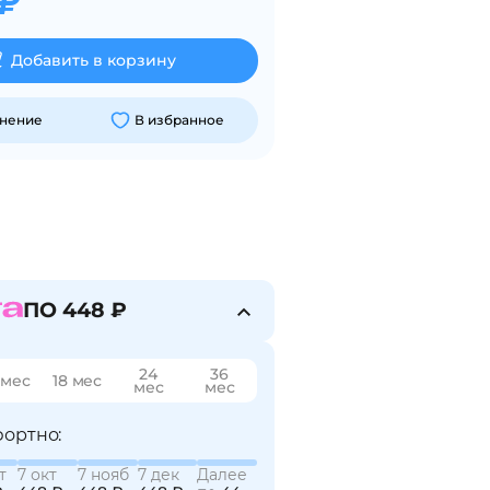
 ₽
Добавить в корзину
внение
В избранное
ПО 448 ₽
24
36
 мес
18 мес
мес
мес
ортно:
т
7 окт
7 нояб
7 дек
Далее