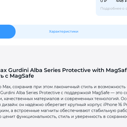
0 ₽
448 
Подробнее о 
Оставшиеся
75
% будут
списываться
с вашей карты
по
25
%
каждые 2 недели
Характеристики
Подробнее
об оплате Плайтом
ax Gurdini Alba Series Protective with MagS
ь с MagSafe
25
раз в 2
ro Max, сохранив при этом лаконичный стиль и возможность
Остались вопросы?
Gurdini Alba Series Protective с поддержкой MagSafe — это
недели
, качественных материалов и современных технологий. Ос
8 800 302-02-51
изайн: он надёжно оберегает крупный корпус iPhone 16 Pr
ким, а встроенные магниты обеспечивают стабильную работ
plait.ru
о ценит функциональность, стиль и уверенность в сохранно