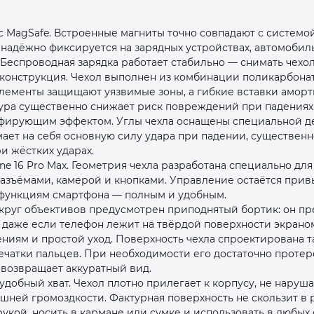
 MagSafe. Встроенные магниты точно совпадают с системой
ол надёжно фиксируется на зарядных устройствах, автомоби
 Беспроводная зарядка работает стабильно — снимать чехол
конструкция. Чехол выполнен из комбинации поликарбона
элементы защищают уязвимые зоны, а гибкие вставки аморт
тура существенно снижает риск повреждений при падениях
пфирующим эффектом. Углы чехла оснащены специальной 
раз в 2 недели
мает на себя основную силу удара при падении, существен
и жёстких ударах.
one 16 Pro Max. Геометрия чехла разработана специально дл
разъёмами, камерой и кнопками. Управление остаётся при
м функциям смартфона — полным и удобным.
округ объективов предусмотрен приподнятый бортик: он п
 даже если телефон лежит на твёрдой поверхности экраном
ениям и простой уход. Поверхность чехла спроектирована т
ечатки пальцев. При необходимости его достаточно протер
 возвращает аккуратный вид.
добный хват. Чехол плотно прилегает к корпусу, не наруша
ней громоздкости. Фактурная поверхность не скользит в р
укой, носить в кармане или сумке и использовать в любых 