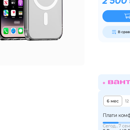
2 500
График платежей
Сегодня
В сра
25
%
Добавляйте товары
в корзину
Оплачивайте сегодня только
25
% картой любого банка
6 мес
12
Плати комф
Получайте товар
выбранный способом
Сегодня
7 сен