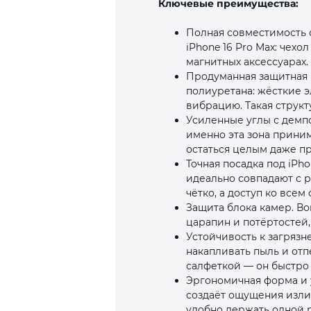
Ключевые преимущества:
Полная совместимость с
iPhone 16 Pro Max: чех
магнитных аксессуарах.
Продуманная защитная 
полиуретана: жёсткие 
вибрацию. Такая струк
Усиленные углы с дем
именно эта зона прини
остаться целым даже пр
Точная посадка под iPh
идеально совпадают с 
чётко, а доступ ко все
Защита блока камер. В
царапин и потёртостей,
Устойчивость к загрязн
накапливать пыль и отп
салфеткой — он быстро
Эргономичная форма и у
создаёт ощущения излиш
удобно держать одной р