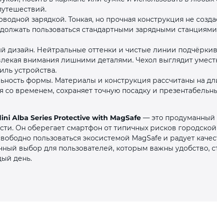
путешествий.
водной зарядкой. Тонкая, но прочная конструкция не созд
одолжать пользоваться стандартными зарядными станциями
 дизайн. Нейтральные оттенки и чистые линии подчёрки
отвлекая внимания лишними деталями. Чехол выглядит умест
иль устройства.
льность формы. Материалы и конструкция рассчитаны на дл
я со временем, сохраняет точную посадку и презентабельн
ini Alba Series Protective with MagSafe
— это продуманный 
сти. Он оберегает смартфон от типичных рисков городской
свободно пользоваться экосистемой MagSafe и радует каче
чный выбор для пользователей, которым важны удобство, с
дый день.