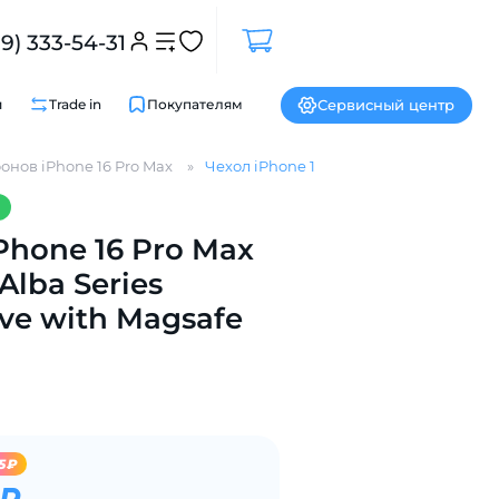
99) 333-54-31
Сервисный центр
и
Trade in
Покупателям
онов iPhone 16 Pro Max
Чехол iPhone 16 Pro Max Gurdini Alba Se
Phone 16 Pro Max
Закрыть
Alba Series
ive with Magsafe
5₽