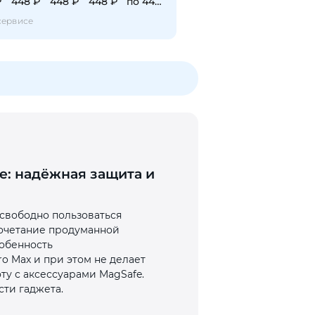
₽
448 ₽
448 ₽
448 ₽
по 448 ₽
сервисе
afe: надёжная защита и
 свободно пользоваться
 сочетание продуманной
обенность
o Max и при этом не делает
у с аксессуарами MagSafe.
сти гаджета.