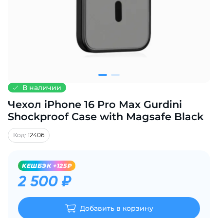
Добавляйте товары
в корзину
Оплачивайте сегодня только
25
% картой любого банка
В наличии
Чехол iPhone 16 Pro Max Gurdini
Получайте товар
выбранный способом
Shockproof Case with Magsafe Black
Код:
12406
Оставшиеся
75
% будут
списываться
с вашей карты
KЕШБЭК +125₽
по
25
%
каждые 2 недели
2 500 ₽
Добавить в корзину
Подробнее