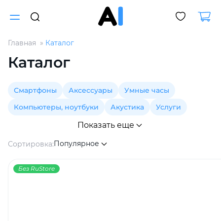
Главная
Каталог
Для клиентов всех банков
Каталог
Разбейте
Смартфоны
Аксессуары
Умные часы
оплату
на части
Компьютеры, ноутбуки
Акустика
Услуги
без переплат
Показать еще
Популярное
Сортировка:
График платежей
Без RuStore
Сегодня
25
%