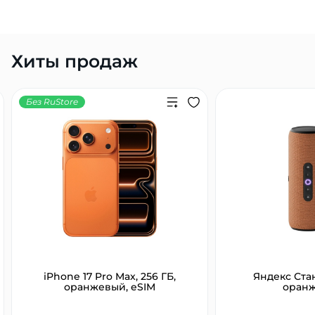
Хиты продаж
Без RuStore
iPhone 17 Pro Max, 256 ГБ,
Яндекс Ста
оранжевый, eSIM
оран