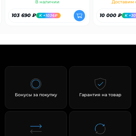
В наличии
Доставим с
103 690 ₽
10 000 ₽
K +1036₽
K +3
Бонусы за покупку
Гарантия на товар