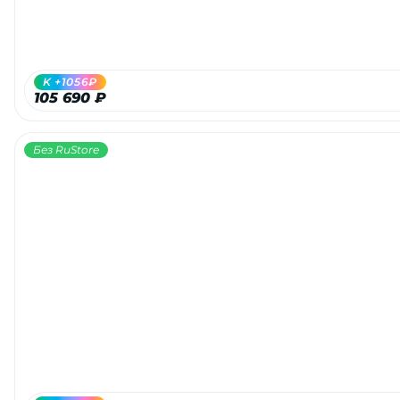
об оплате Плайтом
K +1056₽
105 690 ₽
Остались вопросы?
25
8 800 302-02-51
Без RuStore
plait.ru
раз в 2
недели