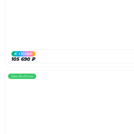
Добавляйте товары
в корзину
Оплачивайте сегодня только
25
% картой любого банка
K +1056₽
105 690 ₽
Получайте товар
выбранный способом
Без RuStore
Оставшиеся
75
% будут
списываться
с вашей карты
по
25
%
каждые 2 недели
Подробнее