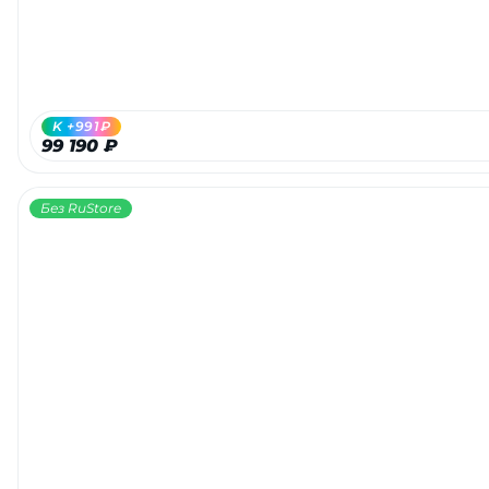
K +991₽
99 190 ₽
Без RuStore