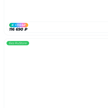
K +1166₽
116 690 ₽
Без RuStore