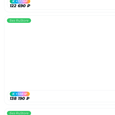
K +1226₽
122 690 ₽
Без RuStore
раз в 2 недели
K +1381₽
138 190 ₽
Без RuStore