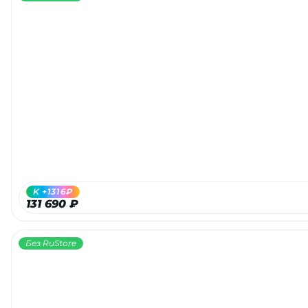
K +1316₽
131 690 ₽
Без RuStore