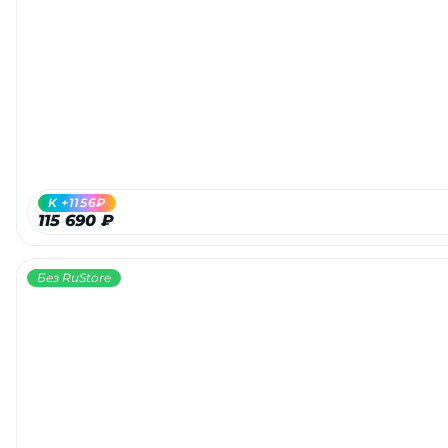
K +1156₽
115 690 ₽
Без RuStore