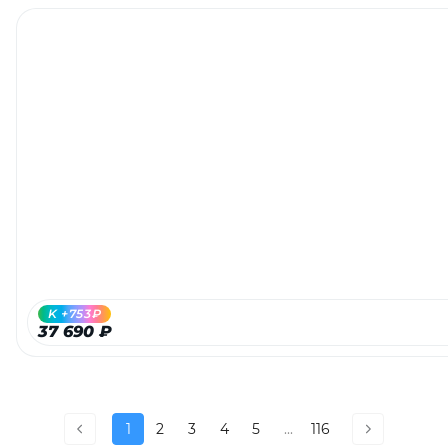
K +753₽
37 690 ₽
1
2
3
4
5
...
116