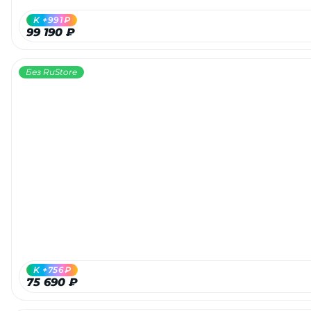
K +991₽
99 190 ₽
Без RuStore
K +756₽
75 690 ₽