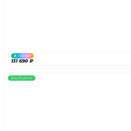
K +1316₽
131 690 ₽
Без RuStore