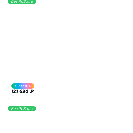
Без RuStore
K +1216₽
121 690 ₽
Без RuStore