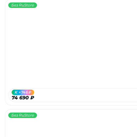
Без RuStore
K +746₽
74 690 ₽
Без RuStore