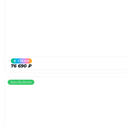
K +766₽
76 690 ₽
Без RuStore