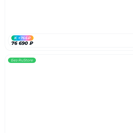
K +766₽
76 690 ₽
Без RuStore