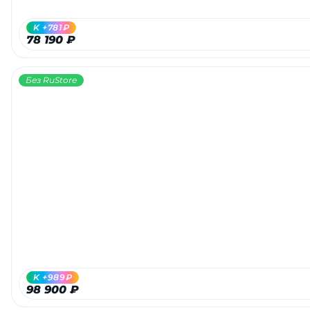
K +781₽
78 190 ₽
Без RuStore
K +989₽
98 900 ₽