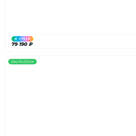
K +791₽
79 190 ₽
Без RuStore