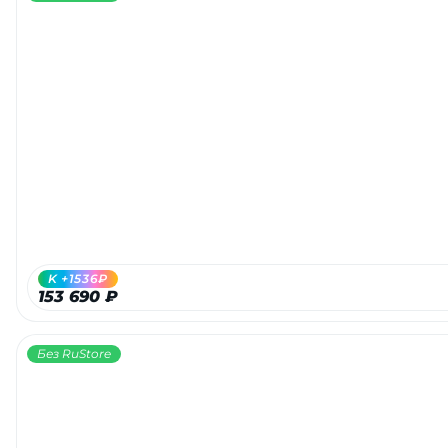
K +1536₽
153 690 ₽
Без RuStore