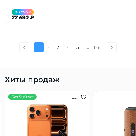
K +776₽
77 690 ₽
1
2
3
4
5
...
128
Хиты продаж
Без RuStore