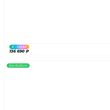
K +1366₽
136 690 ₽
Без RuStore