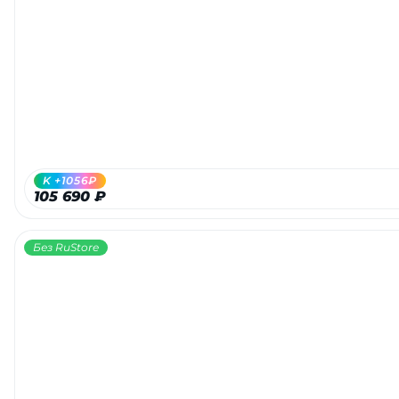
K +1056₽
105 690 ₽
Без RuStore