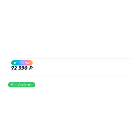
K +729₽
72 990 ₽
Без RuStore