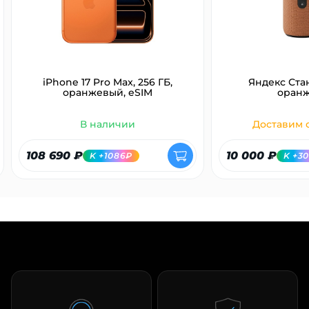
iPhone 17 Pro Max, 256 ГБ,
Яндекс Ста
оранжевый, eSIM
оран
В наличии
Доставим с
108 690 ₽
10 000 ₽
K +1086₽
K +3