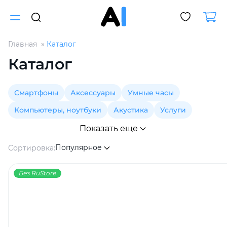
Главная
Каталог
Для клиентов всех банков
Каталог
Разбейте
Смартфоны
Аксессуары
Умные часы
оплату
на части
Компьютеры, ноутбуки
Акустика
Услуги
без переплат
Показать еще
Популярное
Сортировка:
График платежей
Без RuStore
Сегодня
25
%