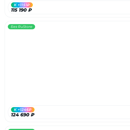
K +1151₽
115 190 ₽
Без RuStore
K +1246₽
124 690 ₽