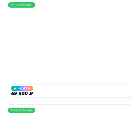
Без RuStore
K +699₽
69 900 ₽
Без RuStore