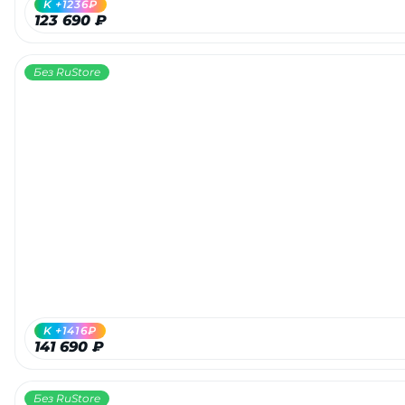
K +1236₽
123 690 ₽
Без RuStore
раз в 2 недели
K +1416₽
141 690 ₽
Без RuStore