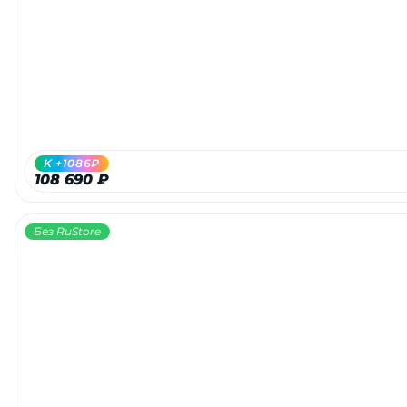
Добавляйте товары
в корзину
Оплачивайте сегодня только
25
% картой любого банка
K +1086₽
108 690 ₽
Получайте товар
выбранный способом
Без RuStore
Оставшиеся
75
% будут
списываться
с вашей карты
по
25
%
каждые 2 недели
Подробнее