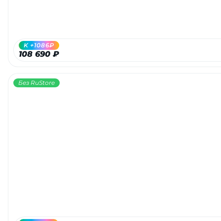
об оплате Плайтом
K +1086₽
108 690 ₽
Остались вопросы?
25
8 800 302-02-51
Без RuStore
plait.ru
раз в 2
недели