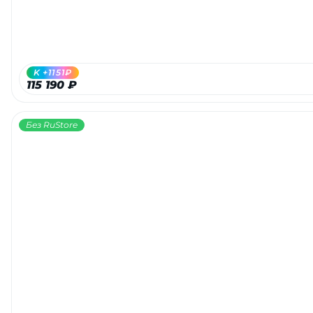
K +1151₽
115 190 ₽
Без RuStore