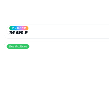
K +1166₽
116 690 ₽
Без RuStore