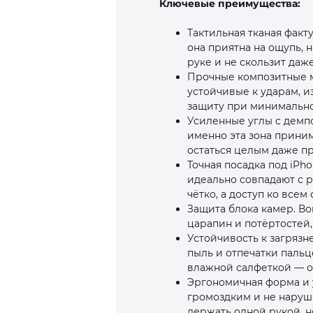
Ключевые преимущества:
Тактильная тканая факт
она приятна на ощупь, 
руке и не скользит даж
Прочные композитные м
устойчивые к ударам, и
защиту при минимальн
Усиленные углы с дем
именно эта зона прини
остаться целым даже пр
Точная посадка под iPh
идеально совпадают с 
чётко, а доступ ко все
Защита блока камер. В
царапин и потёртостей,
Устойчивость к загрязн
пыль и отпечатки пальц
влажной салфеткой — о
Эргономичная форма и у
громоздким и не наруша
держать одной рукой, н