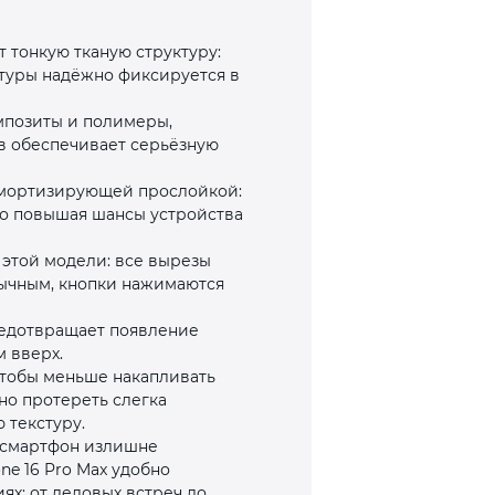
т тонкую тканую структуру:
стуры надёжно фиксируется в
мпозиты и полимеры,
ов обеспечивает серьёзную
амортизирующей прослойкой:
но повышая шансы устройства
я этой модели: все вырезы
вычным, кнопки нажимаются
редотвращает появление
 вверх.
 чтобы меньше накапливать
но протереть слегка
 текстуру.
т смартфон излишне
ne 16 Pro Max удобно
ях: от деловых встреч до