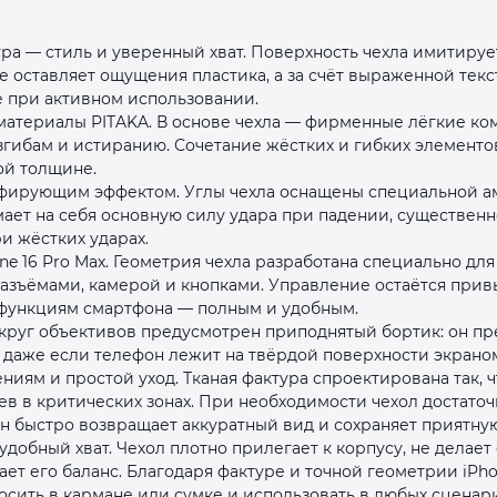
ура — стиль и уверенный хват. Поверхность чехла имитируе
не оставляет ощущения пластика, а за счёт выраженной тек
е при активном использовании.
атериалы PITAKA. В основе чехла — фирменные лёгкие ко
згибам и истиранию. Сочетание жёстких и гибких элемент
ой толщине.
раз в 2 недели
пфирующим эффектом. Углы чехла оснащены специальной 
мает на себя основную силу удара при падении, существен
и жёстких ударах.
one 16 Pro Max. Геометрия чехла разработана специально дл
разъёмами, камерой и кнопками. Управление остаётся при
м функциям смартфона — полным и удобным.
округ объективов предусмотрен приподнятый бортик: он п
 даже если телефон лежит на твёрдой поверхности экраном
ениям и простой уход. Тканая фактура спроектирована так,
ев в критических зонах. При необходимости чехол достаточ
н быстро возвращает аккуратный вид и сохраняет приятную
добный хват. Чехол плотно прилегает к корпусу, не делае
ет его баланс. Благодаря фактуре и точной геометрии iPho
осить в кармане или сумке и использовать в любых сценари