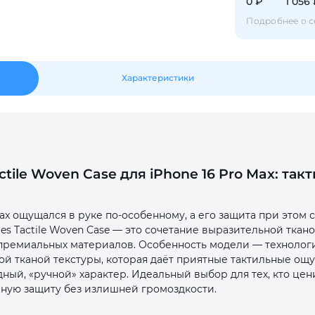
0 ₽
1 056
Подробнее о с
Оставшиеся
75
% будут
списываться
с вашей карты
по
25
%
каждые 2 недели
Характеристики
Подробнее
об оплате Плайтом
ctile Woven Case для iPhone 16 Pro Max: так
25
раз в 2
 Max ощущался в руке по‑особенному, а его защита при этом
Остались вопросы?
недели
ies Tactile Woven Case — это сочетание выразительной тка
ремиальных материалов. Особенность модели — технология
8 800 302-02-51
ой тканой текстуры, которая даёт приятные тактильные ощу
ный, «ручной» характер. Идеальный выбор для тех, кто цен
plait.ru
ную защиту без излишней громоздкости.