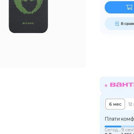
График платежей
В сра
Сегодня
25
%
Добавляйте товары
в корзину
Оплачивайте сегодня только
25
% картой любого банка
6 мес
12
Плати комф
Получайте товар
выбранный способом
Сегодня
9 сен