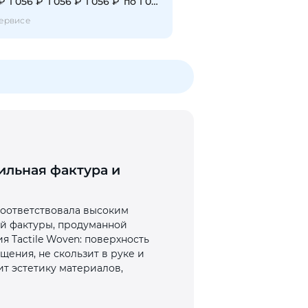
 ₽
1 056 ₽
1 056 ₽
1 056 ₽
по 1 056 ₽
ервисе
тильная фактура и
 соответствовала высоким
ной фактуры, продуманной
 Tactile Woven: поверхность
щения, не скользит в руке и
ит эстетику материалов,