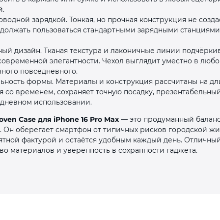
й.
водной зарядкой. Тонкая, но прочная конструкция не созд
одолжать пользоваться стандартными зарядными станциями
й дизайн. Тканая текстура и лаконичные линии подчёркива
современной элегантности. Чехол выглядит уместно в любо
нного повседневного.
льность формы. Материалы и конструкция рассчитаны на дл
 со временем, сохраняет точную посадку, презентабельный
дневном использовании.
Woven Case для iPhone 16 Pro Max
— это продуманный баланс
 Он оберегает смартфон от типичных рисков городской жиз
ятной фактурой и остаётся удобным каждый день. Отличный
во материалов и уверенность в сохранности гаджета.