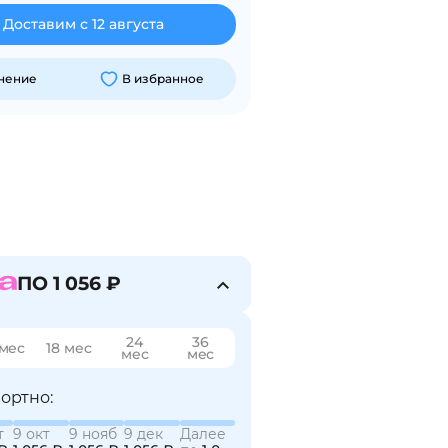
Доставим с 12 августа
внение
В избранное
ПО 1 056 ₽
24
36
 мес
18 мес
мес
мес
ортно:
т
9 окт
9 нояб
9 дек
Далее