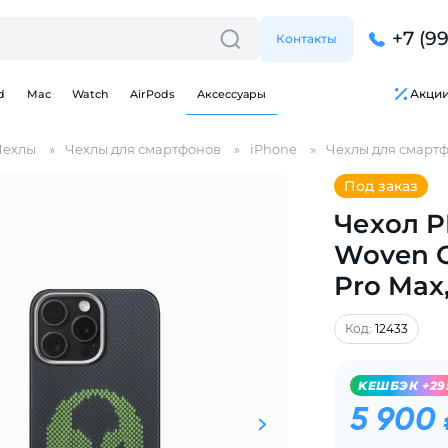
+7 (9
Контакты
Акци
d
Mac
Watch
AirPods
Аксессуары
Чехлы
Чехлы для смартфонов
iPhone
Чехлы для смартф
Под заказ
Чехол PI
Woven C
Pro Max
Для клиентов всех банков
Код:
12433
Разбейте
оплату
KЕШБЭК +29
на части
без переплат
5 900 