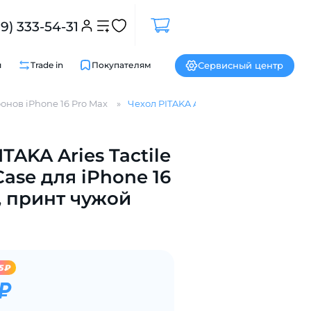
99) 333-54-31
Сервисный центр
и
Trade in
Покупателям
онов iPhone 16 Pro Max
Чехол PITAKA Aries Tactile Woven Case 
TAKA Aries Tactile
Закрыть
ase для iPhone 16
, принт чужой
5₽
₽