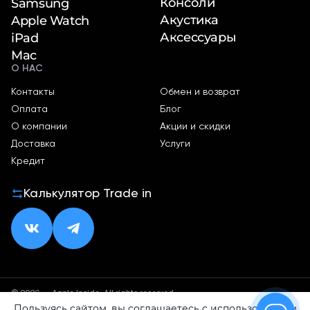
Консоли
Samsung
Акустика
Apple Watch
Аксессуары
iPad
Mac
О НАС
Контакты
Обмен и возврат
Оплата
Блог
О компании
Акции и скидки
Доставка
Услуги
Кредит
Калькулятор Trade in
© 2026 — Apple Inside. All rights reserved.
Пользуясь сайтом, вы соглашаетесь с использованием
Политика конфиденциальности
Оферта