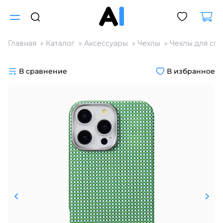
Главная
Каталог
Аксессуары
Чехлы
Чехлы для см
Для клиентов всех банков
В сравнение
В избранное
Разбейте
оплату
на части
без переплат
График платежей
Сегодня
25
%