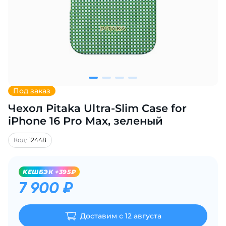
Добавляйте товары
в корзину
Оплачивайте сегодня только
25
% картой любого банка
Под заказ
Чехол Pitaka Ultra-Slim Case for
Получайте товар
выбранный способом
iPhone 16 Pro Max, зеленый
Код:
12448
Оставшиеся
75
% будут
списываться
с вашей карты
KЕШБЭК +395₽
по
25
%
каждые 2 недели
7 900 ₽
Доставим с 12 августа
Подробнее