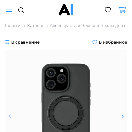
Главная
Каталог
Аксессуары
Чехлы
Чехлы для см
Для клиентов всех банков
В сравнение
В избранное
Разбейте
оплату
на части
без переплат
График платежей
Сегодня
25
%