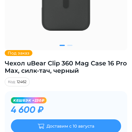
Добавляйте товары
в корзину
Оплачивайте сегодня только
25
% картой любого банка
Под заказ
Чехол uBear Clip 360 Mag Case 16 Pro
Получайте товар
выбранный способом
Max, силк-тач, черный
Код:
12462
Оставшиеся
75
% будут
списываться
с вашей карты
KЕШБЭК +230₽
по
25
%
каждые 2 недели
4 600 ₽
Доставим с 10 августа
Подробнее