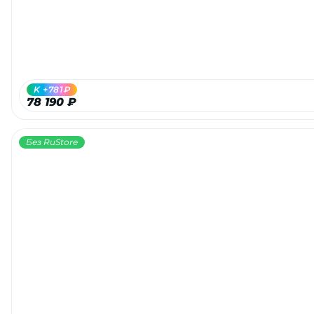
K +781₽
78 190 ₽
Без RuStore