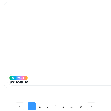
K +753₽
37 690 ₽
1
2
3
4
5
...
116