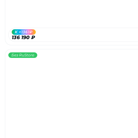
K +1361₽
136 190 ₽
Без RuStore