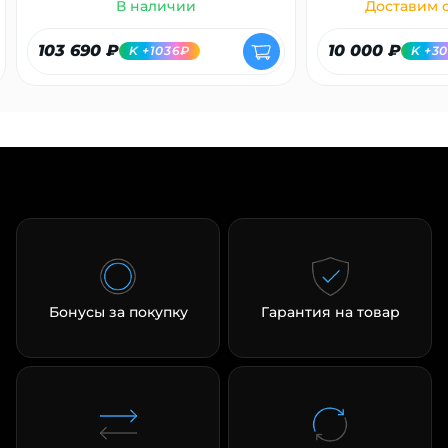
В наличии
Доставим с
103 690 ₽
10 000 ₽
K +1036₽
K +3
Бонусы за покупку
Гарантия на товар