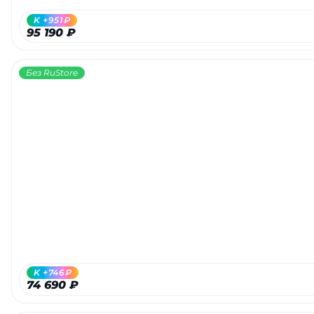
K +951₽
95 190 ₽
Без RuStore
K +746₽
74 690 ₽