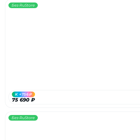
Без RuStore
K +756₽
75 690 ₽
Без RuStore