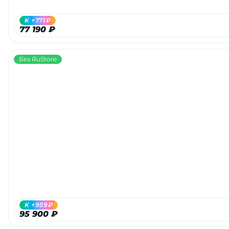
K +771₽
77 190 ₽
Без RuStore
K +959₽
95 900 ₽