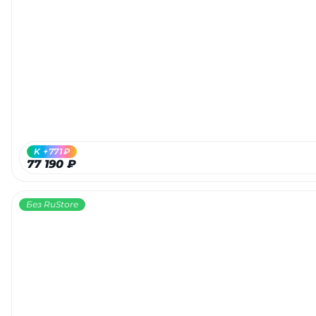
K +771₽
77 190 ₽
Без RuStore