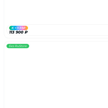
K +1139₽
113 900 ₽
Без RuStore