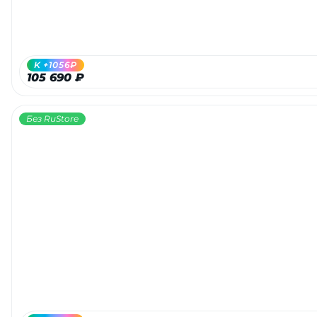
об оплате Плайтом
K +1056₽
105 690 ₽
Остались вопросы?
25
8 800 302-02-51
Без RuStore
plait.ru
раз в 2
недели