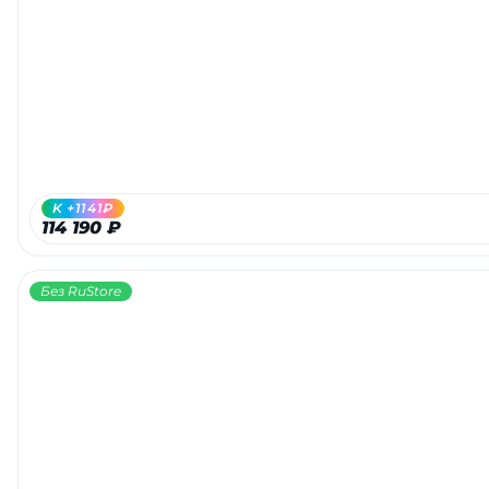
K +1141₽
114 190 ₽
Без RuStore