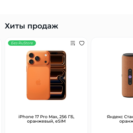
Хиты продаж
Без RuStore
iPhone 17 Pro Max, 256 ГБ,
Яндекс Ста
оранжевый, eSIM
оран