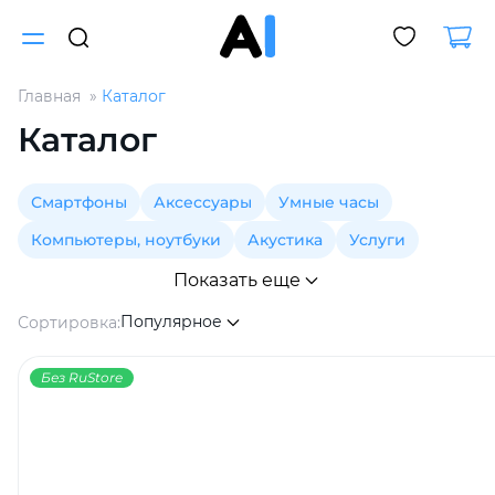
Главная
Каталог
Для клиентов всех банков
Каталог
Разбейте
Смартфоны
Аксессуары
Умные часы
оплату
на части
Компьютеры, ноутбуки
Акустика
Услуги
без переплат
Показать еще
Популярное
Сортировка:
График платежей
Без RuStore
Сегодня
25
%