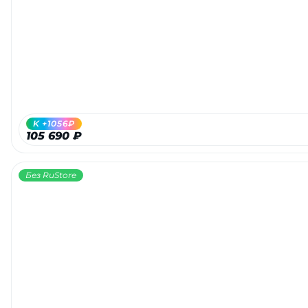
Добавляйте товары
в корзину
Оплачивайте сегодня только
25
% картой любого банка
K +1056₽
105 690 ₽
Получайте товар
выбранный способом
Без RuStore
Оставшиеся
75
% будут
списываться
с вашей карты
по
25
%
каждые 2 недели
Подробнее