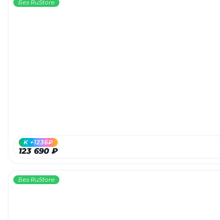
Без RuStore
K +1236₽
123 690 ₽
Без RuStore