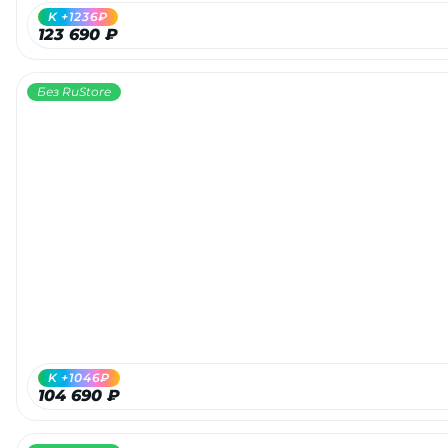
K +1236₽
123 690 ₽
Без RuStore
K +1046₽
104 690 ₽