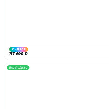
K +1176₽
117 690 ₽
Без RuStore