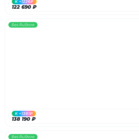
K +1226₽
122 690 ₽
Без RuStore
раз в 2 недели
K +1381₽
138 190 ₽
Без RuStore