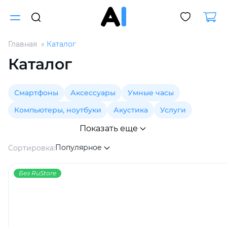
Главная
Каталог
Для клиентов всех банков
Каталог
Разбейте
Смартфоны
Аксессуары
Умные часы
оплату
на части
Компьютеры, ноутбуки
Акустика
Услуги
без переплат
Показать еще
Популярное
Сортировка:
График платежей
Без RuStore
Сегодня
25
%