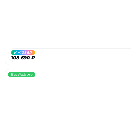
Добавляйте товары
в корзину
Оплачивайте сегодня только
25
% картой любого банка
K +1086₽
108 690 ₽
Получайте товар
выбранный способом
Без RuStore
Оставшиеся
75
% будут
списываться
с вашей карты
по
25
%
каждые 2 недели
Подробнее