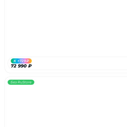
K +729₽
72 990 ₽
Без RuStore