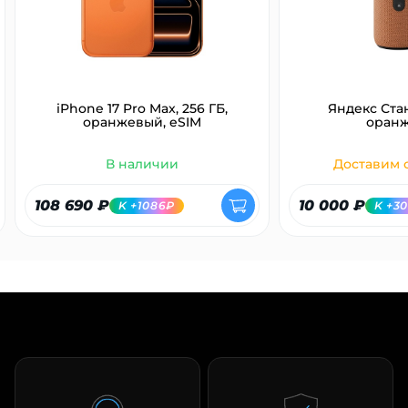
iPhone 17 Pro Max, 256 ГБ,
Яндекс Ста
оранжевый, eSIM
оран
В наличии
Доставим с
108 690 ₽
10 000 ₽
K +1086₽
K +3