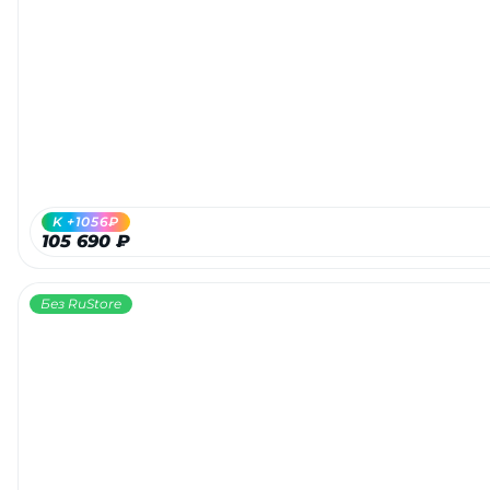
K +1056₽
105 690 ₽
Без RuStore