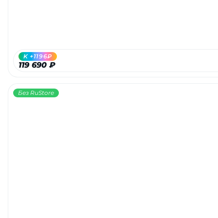
K +1196₽
119 690 ₽
Без RuStore