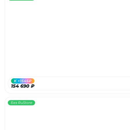
K +1546₽
154 690 ₽
Без RuStore