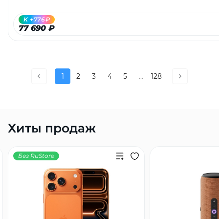
K +776₽
77 690 ₽
1
2
3
4
5
...
128
Хиты продаж
Без RuStore