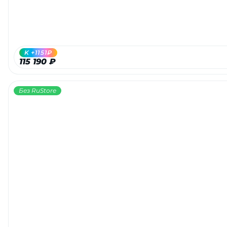
K +1151₽
115 190 ₽
Без RuStore