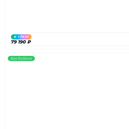
K +791₽
79 190 ₽
Без RuStore