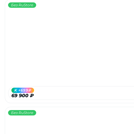
Без RuStore
K +699₽
69 900 ₽
Без RuStore