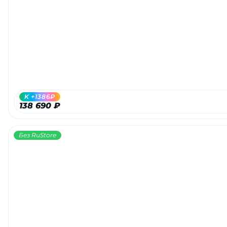
K +1386₽
138 690 ₽
Без RuStore