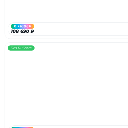
об оплате Плайтом
K +1086₽
108 690 ₽
Остались вопросы?
25
8 800 302-02-51
Без RuStore
plait.ru
раз в 2
недели