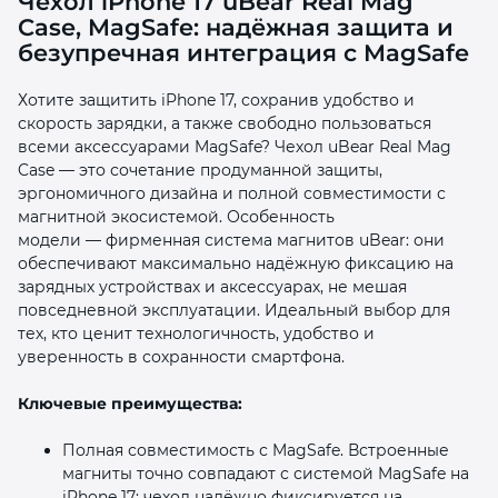
Чехол iPhone 17 uBear Real Mag
Case, MagSafe: надёжная защита и
безупречная интеграция с MagSafe
Хотите защитить iPhone 17, сохранив удобство и
скорость зарядки, а также свободно пользоваться
всеми аксессуарами MagSafe? Чехол uBear Real Mag
раз в 2 недели
Case — это сочетание продуманной защиты,
эргономичного дизайна и полной совместимости с
магнитной экосистемой. Особенность
модели — фирменная система магнитов uBear: они
обеспечивают максимально надёжную фиксацию на
зарядных устройствах и аксессуарах, не мешая
повседневной эксплуатации. Идеальный выбор для
тех, кто ценит технологичность, удобство и
уверенность в сохранности смартфона.
Ключевые преимущества:
Полная совместимость с MagSafe. Встроенные
магниты точно совпадают с системой MagSafe на
iPhone 17: чехол надёжно фиксируется на