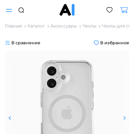
Главная
Каталог
Аксессуары
Чехлы
Чехлы для см
Для клиентов всех банков
В сравнение
В избранное
Разбейте
оплату
на части
без переплат
График платежей
Сегодня
25
%