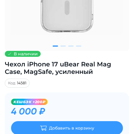
Добавляйте товары
в корзину
Оплачивайте сегодня только
25
% картой любого банка
В наличии
Чехол iPhone 17 uBear Real Mag
Получайте товар
выбранный способом
Case, MagSafe, усиленный
Код:
14581
Оставшиеся
75
% будут
списываться
с вашей карты
KЕШБЭК +200₽
по
25
%
каждые 2 недели
4 000 ₽
Добавить в корзину
Подробнее