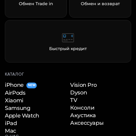
Обмен Trade in
Обмен и возврат
Быстрый кредит
КАТАЛОГ
iPhone
Vision Pro
NEW
Dyson
AirPods
TV
Xiaomi
Консоли
Samsung
Акустика
Apple Watch
Аксессуары
iPad
Mac