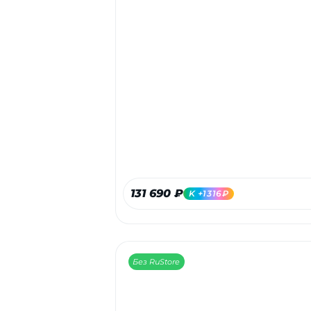
131 690 ₽
K +1316₽
Без RuStore