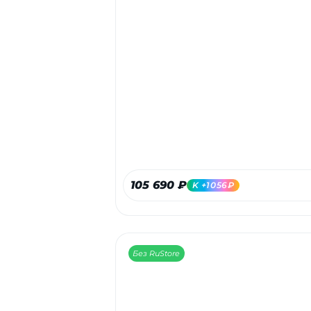
105 690 ₽
K +1056₽
Без RuStore