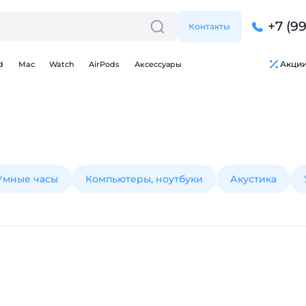
+7 (9
Контакты
Акци
d
Mac
Watch
AirPods
Аксессуары
Умные часы
Компьютеры, ноутбуки
Акустика
Для клиентов всех банков
Разбейте
оплату