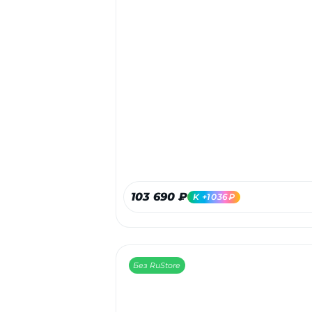
103 690 ₽
K +1036₽
Без RuStore