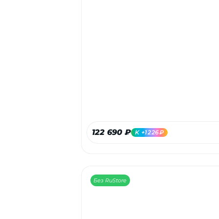
122 690 ₽
K +1226₽
Без RuStore