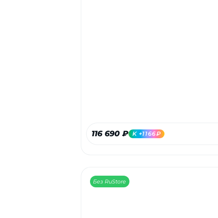
116 690 ₽
K +1166₽
Без RuStore