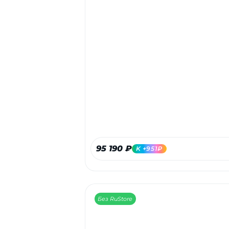
95 190 ₽
K +951₽
Без RuStore