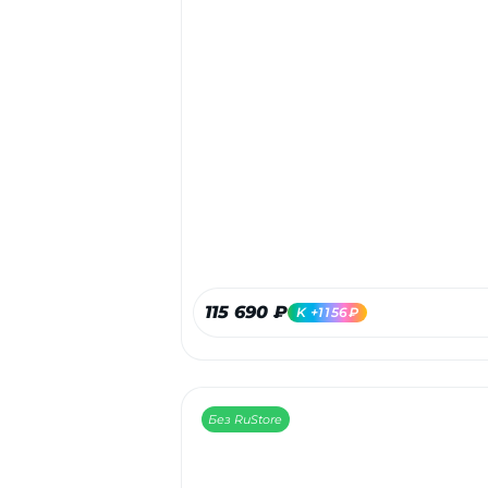
115 690 ₽
K +1156₽
Без RuStore