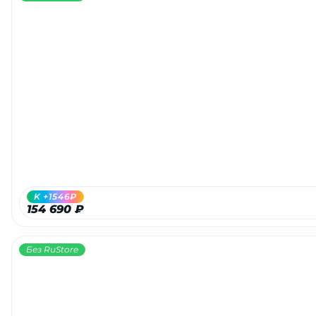
K +1546₽
154 690 ₽
Без RuStore