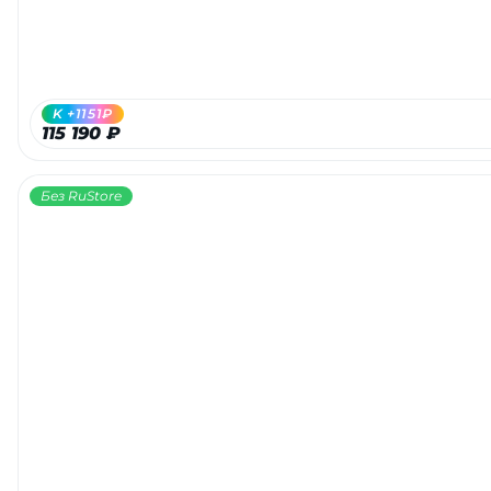
K +1151₽
115 190 ₽
Без RuStore