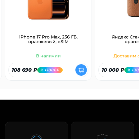
iPhone 17 Pro Max, 256 ГБ,
Яндекс Ста
оранжевый, eSIM
оран
В наличии
Доставим с
108 690 ₽
10 000 ₽
K +1086₽
K +3