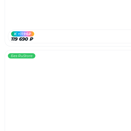
K +1196₽
119 690 ₽
Без RuStore