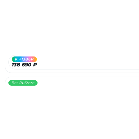
K +1386₽
138 690 ₽
Без RuStore