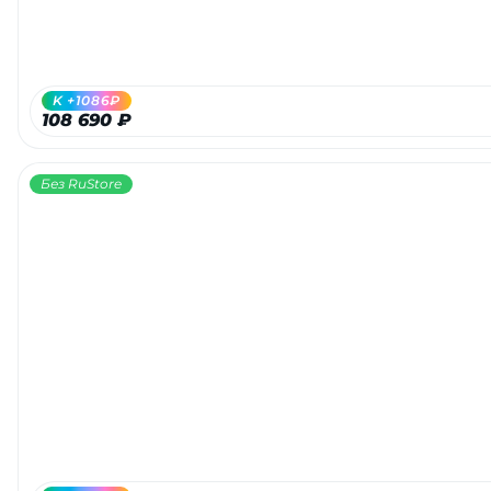
об оплате Плайтом
K +1086₽
108 690 ₽
Остались вопросы?
25
8 800 302-02-51
Без RuStore
plait.ru
раз в 2
недели