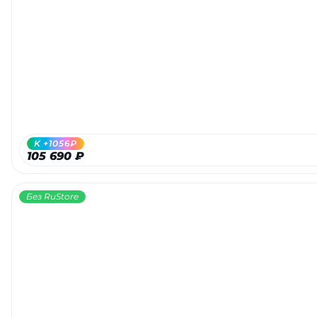
K +1056₽
105 690 ₽
Без RuStore