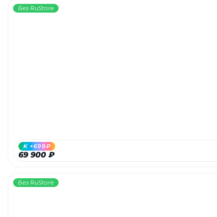
Без RuStore
K +699₽
69 900 ₽
Без RuStore