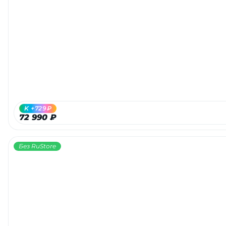
K +729₽
72 990 ₽
Без RuStore