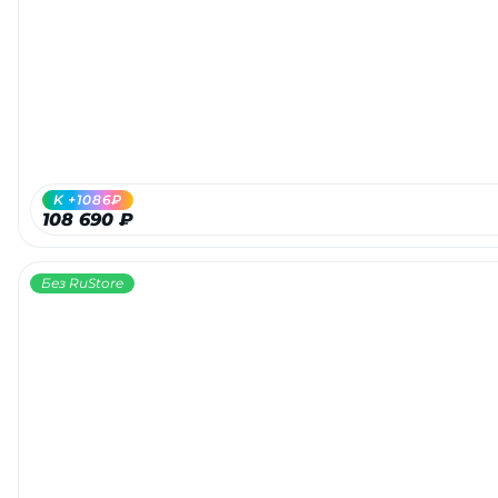
Добавляйте товары
в корзину
Оплачивайте сегодня только
25
% картой любого банка
K +1086₽
108 690 ₽
Получайте товар
выбранный способом
Без RuStore
Оставшиеся
75
% будут
списываться
с вашей карты
по
25
%
каждые 2 недели
Подробнее