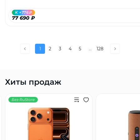
K +776₽
77 690 ₽
1
2
3
4
5
...
128
Хиты продаж
Без RuStore