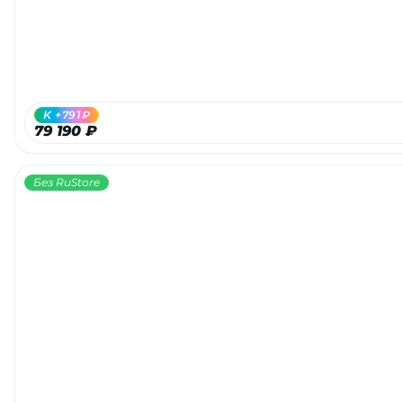
K +791₽
79 190 ₽
Без RuStore