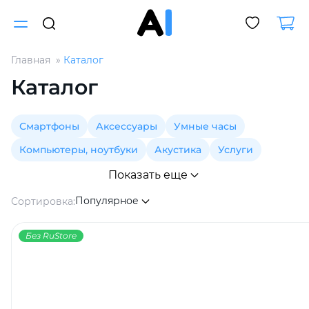
Главная
Каталог
Для клиентов всех банков
Каталог
Разбейте
Смартфоны
Аксессуары
Умные часы
оплату
на части
Компьютеры, ноутбуки
Акустика
Услуги
без переплат
Показать еще
Популярное
Сортировка:
График платежей
Без RuStore
Сегодня
25
%