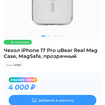
Добавляйте товары
в корзину
Оплачивайте сегодня только
25
% картой любого банка
В наличии
Чехол iPhone 17 Pro uBear Real Mag
Получайте товар
выбранный способом
Case, MagSafe, прозрачный
Код:
14583
Оставшиеся
75
% будут
списываться
с вашей карты
KЕШБЭК +200₽
по
25
%
каждые 2 недели
4 000 ₽
Добавить в корзину
Подробнее