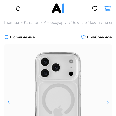
Главная
Каталог
Аксессуары
Чехлы
Чехлы для см
Для клиентов всех банков
В сравнение
В избранное
Разбейте
оплату
на части
без переплат
График платежей
Сегодня
25
%