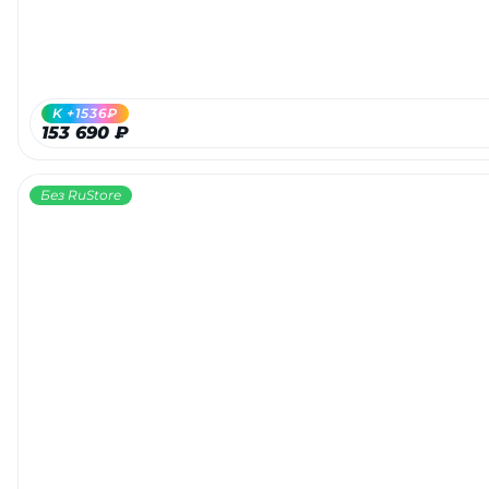
K +1536₽
153 690 ₽
Без RuStore