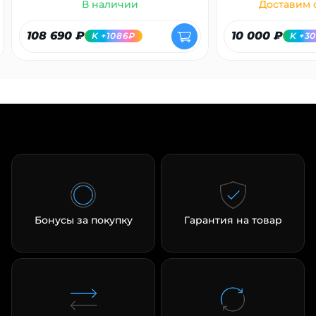
В наличии
Доставим с
108 690 ₽
10 000 ₽
K +1086₽
K +3
Бонусы за покупку
Гарантия на товар