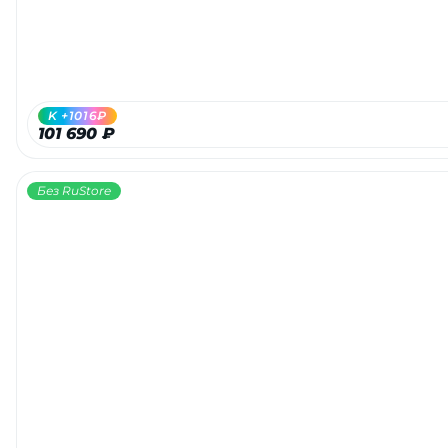
K +1016₽
101 690 ₽
Без RuStore