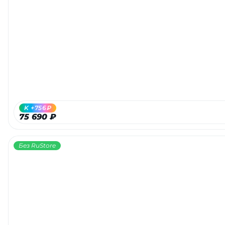
K +756₽
75 690 ₽
Без RuStore