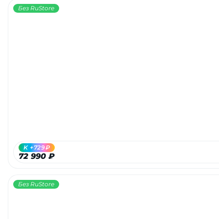
Без RuStore
K +729₽
72 990 ₽
Без RuStore