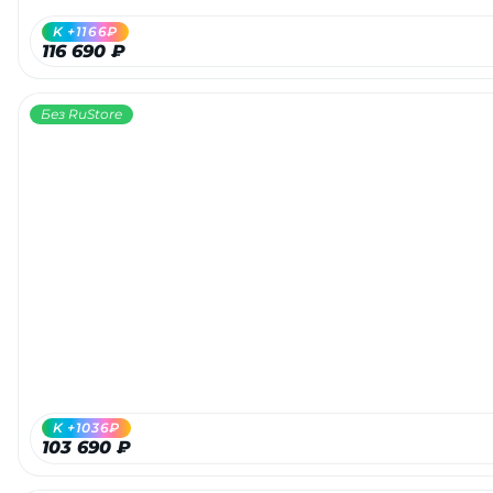
K +1166₽
116 690 ₽
Без RuStore
K +1036₽
103 690 ₽