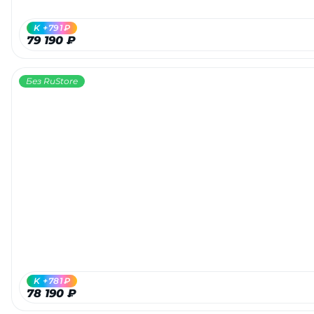
K +791₽
79 190 ₽
Без RuStore
K +781₽
78 190 ₽