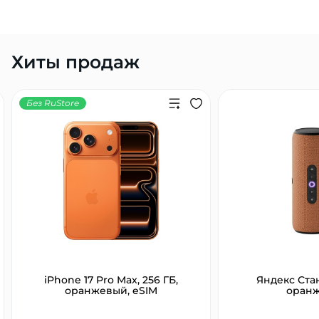
Хиты продаж
Без RuStore
iPhone 17 Pro Max, 256 ГБ,
Яндекс Ста
оранжевый, eSIM
оран