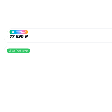
K +776₽
77 690 ₽
Без RuStore