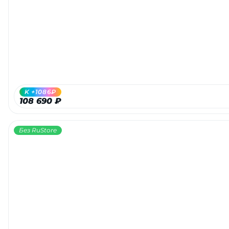
Добавляйте товары
в корзину
Оплачивайте сегодня только
25
% картой любого банка
K +1086₽
108 690 ₽
Получайте товар
выбранный способом
Без RuStore
Оставшиеся
75
% будут
списываться
с вашей карты
по
25
%
каждые 2 недели
Подробнее