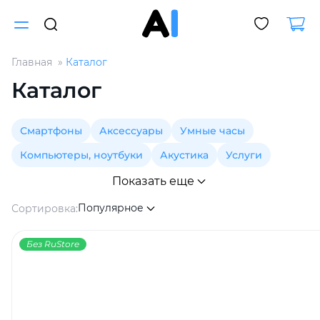
Главная
Каталог
Для клиентов всех банков
Каталог
Разбейте
Смартфоны
Аксессуары
Умные часы
оплату
на части
Компьютеры, ноутбуки
Акустика
Услуги
без переплат
Показать еще
Популярное
Сортировка:
График платежей
Без RuStore
Сегодня
25
%