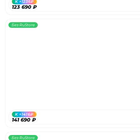
K +1236₽
123 690 ₽
Без RuStore
раз в 2 недели
K +1416₽
141 690 ₽
Без RuStore