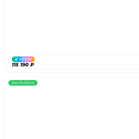
K +1151₽
115 190 ₽
Без RuStore