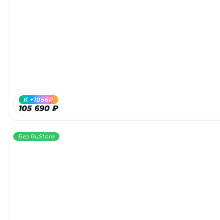
K +1056₽
105 690 ₽
Без RuStore