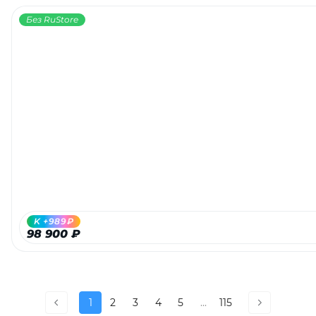
Без RuStore
K +989₽
98 900 ₽
1
2
3
4
5
...
115