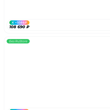
об оплате Плайтом
K +1086₽
108 690 ₽
Остались вопросы?
25
8 800 302-02-51
Без RuStore
plait.ru
раз в 2
недели