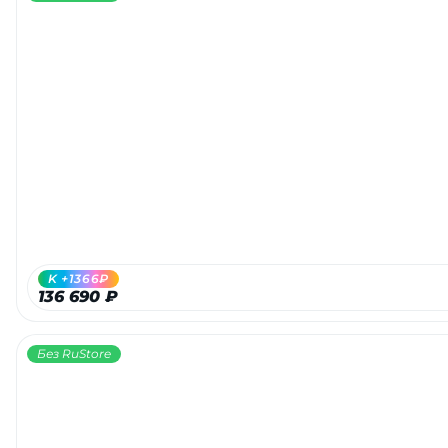
K +1366₽
136 690 ₽
Без RuStore