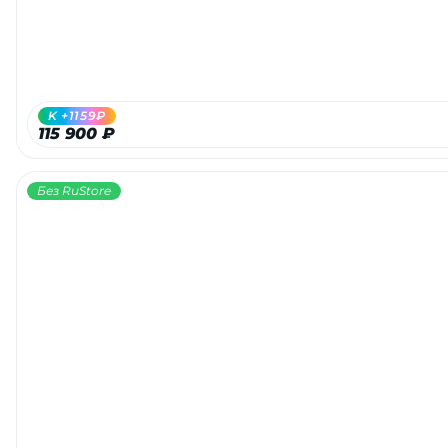
K +1159₽
115 900 ₽
Без RuStore