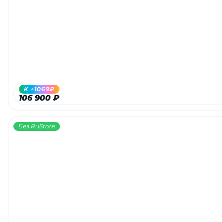
Добавляйте товары
в корзину
Оплачивайте сегодня только
25
% картой любого банка
K +1069₽
106 900 ₽
Получайте товар
выбранный способом
Без RuStore
Оставшиеся
75
% будут
списываться
с вашей карты
по
25
%
каждые 2 недели
Подробнее