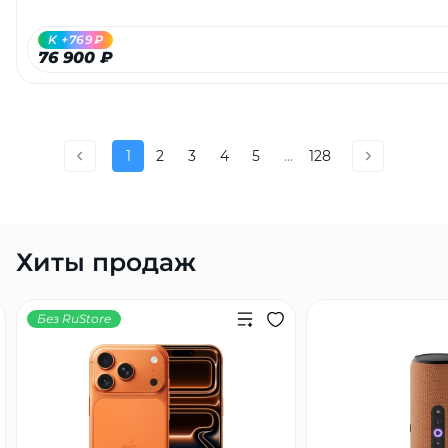
K +769₽
76 900 ₽
1
2
3
4
5
...
128
Хиты продаж
Без RuStore