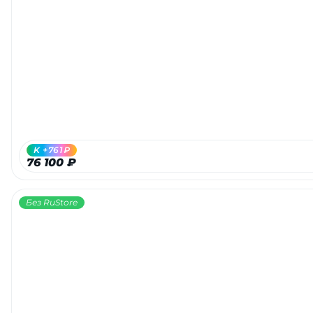
K +761₽
76 100 ₽
Без RuStore