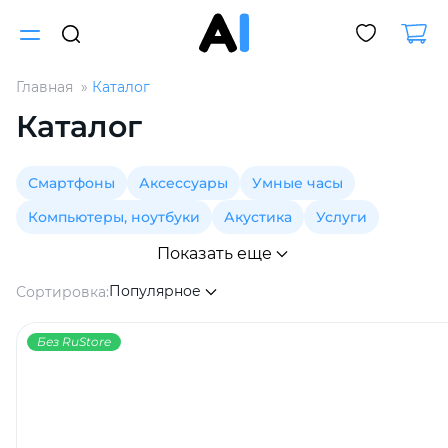
Главная
Каталог
Для клиентов всех банков
Каталог
Разбейте
Смартфоны
Аксессуары
Умные часы
оплату
на части
Компьютеры, ноутбуки
Акустика
Услуги
без переплат
Показать еще
Популярное
Сортировка:
График платежей
Без RuStore
Сегодня
25
%