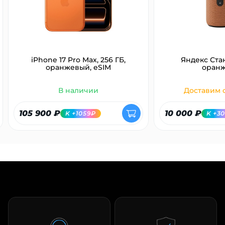
iPhone 17 Pro Max, 256 ГБ,
Яндекс Ста
оранжевый, eSIM
оран
В наличии
Доставим с
105 900 ₽
10 000 ₽
K +1059₽
K +3