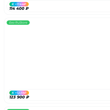
K +1144₽
114 400 ₽
Без RuStore
K +1239₽
123 900 ₽