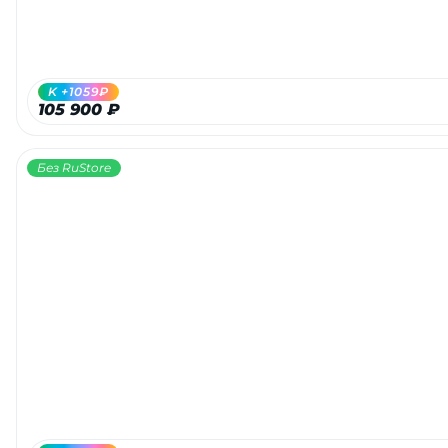
об оплате Плайтом
K +1059₽
105 900 ₽
Остались вопросы?
25
8 800 302-02-51
Без RuStore
plait.ru
раз в 2
недели