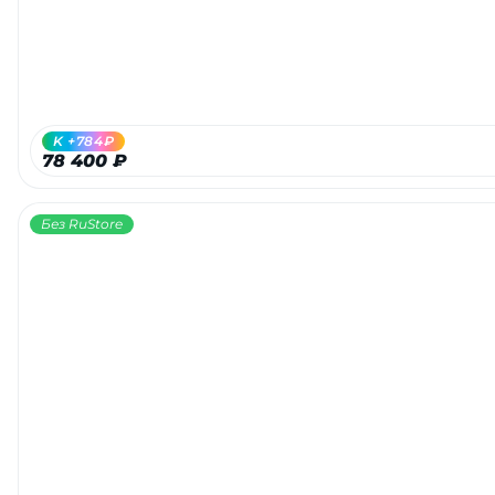
K +784₽
78 400 ₽
Без RuStore