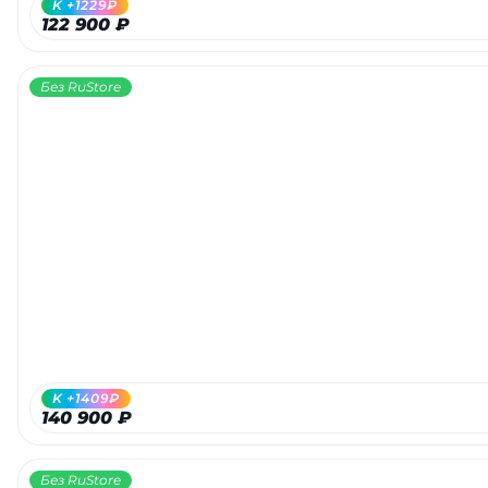
K +1229₽
122 900 ₽
Без RuStore
раз в 2 недели
K +1409₽
140 900 ₽
Без RuStore