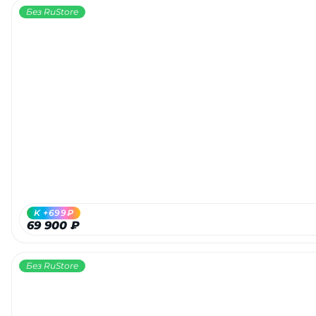
Без RuStore
K +699₽
69 900 ₽
Без RuStore