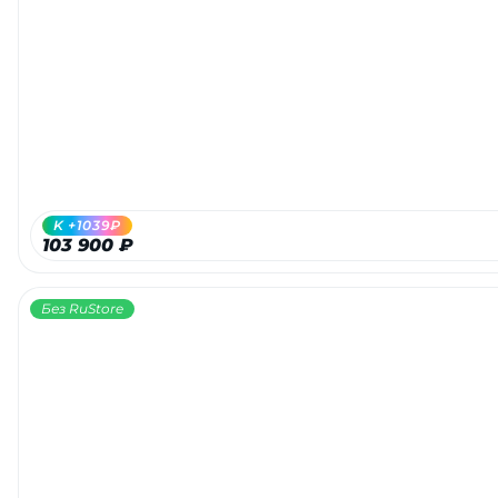
K +1039₽
103 900 ₽
Без RuStore