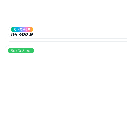
K +1144₽
114 400 ₽
Без RuStore