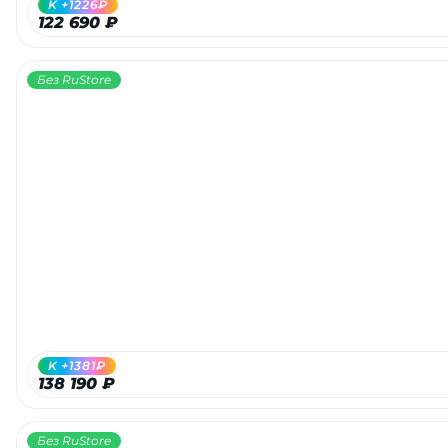
K +1226₽
122 690 ₽
Без RuStore
раз в 2 недели
K +1381₽
138 190 ₽
Без RuStore