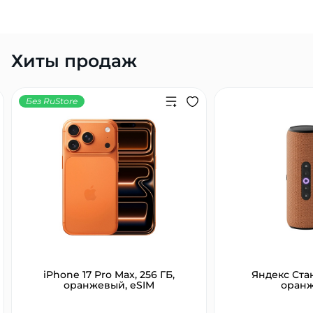
Хиты продаж
Без RuStore
iPhone 17 Pro Max, 256 ГБ,
Яндекс Ста
оранжевый, eSIM
оран