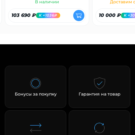
В наличии
Доставим с
103 690 ₽
10 000 ₽
K +1036₽
K +3
Бонусы за покупку
Гарантия на товар