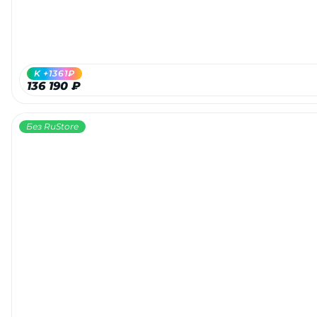
K +1361₽
136 190 ₽
Без RuStore