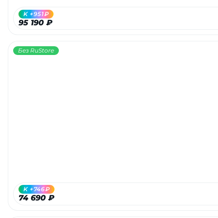
K +951₽
95 190 ₽
Без RuStore
K +746₽
74 690 ₽