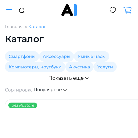
Главная
Каталог
Для клиентов всех банков
Каталог
Разбейте
Смартфоны
Аксессуары
Умные часы
оплату
на части
Компьютеры, ноутбуки
Акустика
Услуги
без переплат
Показать еще
Популярное
Сортировка:
График платежей
Без RuStore
Сегодня
25
%