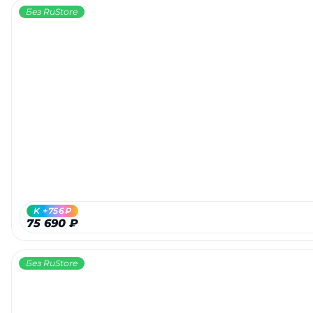
Без RuStore
K +756₽
75 690 ₽
Без RuStore