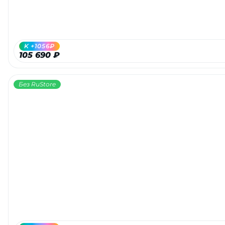
об оплате Плайтом
K +1056₽
105 690 ₽
Остались вопросы?
25
8 800 302-02-51
Без RuStore
plait.ru
раз в 2
недели