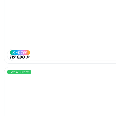
K +1176₽
117 690 ₽
Без RuStore