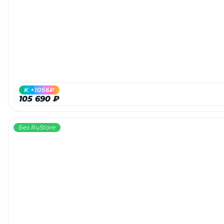
Добавляйте товары
в корзину
Оплачивайте сегодня только
25
% картой любого банка
K +1056₽
105 690 ₽
Получайте товар
выбранный способом
Без RuStore
Оставшиеся
75
% будут
списываться
с вашей карты
по
25
%
каждые 2 недели
Подробнее