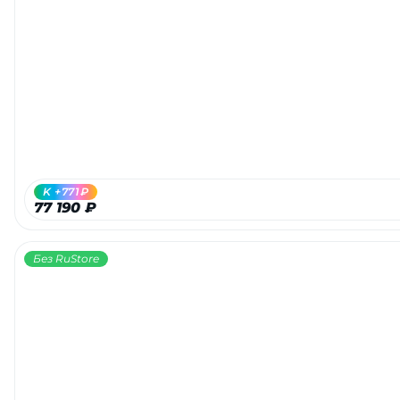
K +771₽
77 190 ₽
Без RuStore