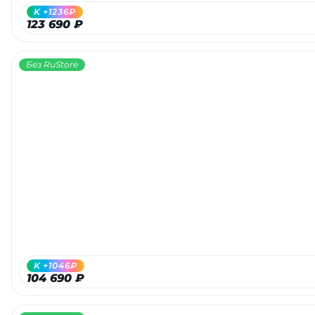
K +1236₽
123 690 ₽
Без RuStore
K +1046₽
104 690 ₽