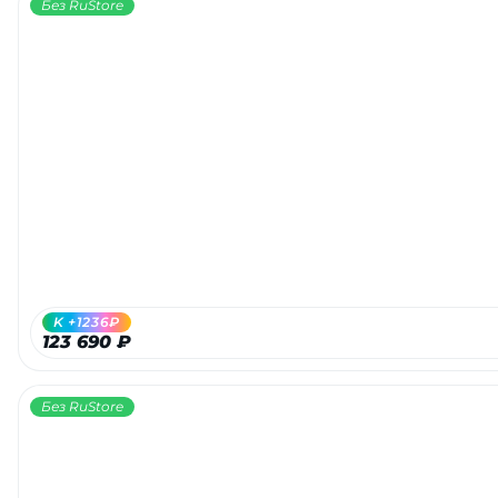
Без RuStore
K +1236₽
123 690 ₽
Без RuStore