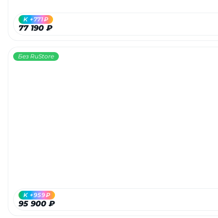
K +771₽
77 190 ₽
Без RuStore
K +959₽
95 900 ₽