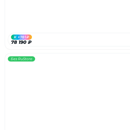
K +781₽
78 190 ₽
Без RuStore