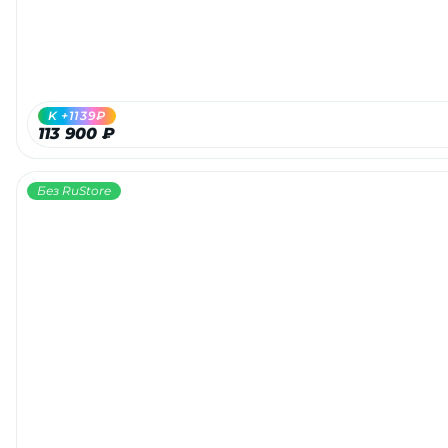
K +1139₽
113 900 ₽
Без RuStore