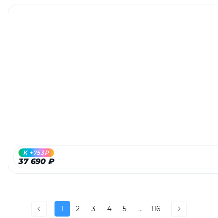
K +753₽
37 690 ₽
1
2
3
4
5
...
116