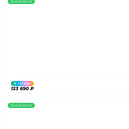
Без RuStore
K +1236₽
123 690 ₽
Без RuStore