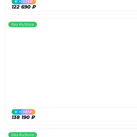
K +1226₽
122 690 ₽
Без RuStore
раз в 2 недели
K +1381₽
138 190 ₽
Без RuStore