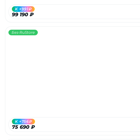
K +991₽
99 190 ₽
Без RuStore
K +756₽
75 690 ₽