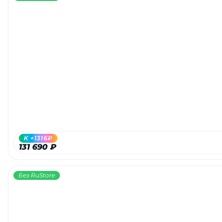
K +1316₽
131 690 ₽
Без RuStore