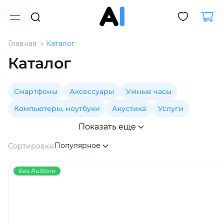
Главная
Каталог
Для клиентов всех банков
Каталог
Разбейте
Смартфоны
Аксессуары
Умные часы
оплату
на части
Компьютеры, ноутбуки
Акустика
Услуги
без переплат
Показать еще
Популярное
Сортировка:
График платежей
Без RuStore
Сегодня
25
%