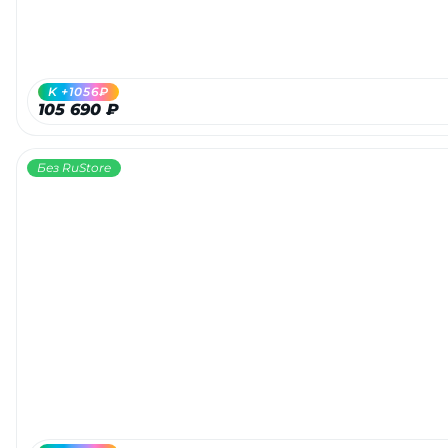
об оплате Плайтом
K +1056₽
105 690 ₽
Остались вопросы?
25
8 800 302-02-51
Без RuStore
plait.ru
раз в 2
недели