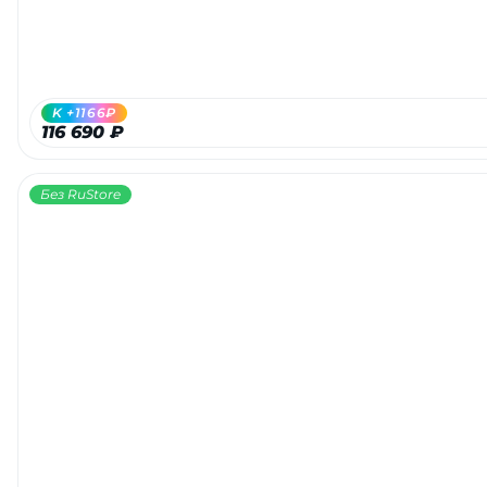
K +1166₽
116 690 ₽
Без RuStore