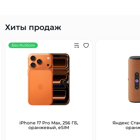
Хиты продаж
Без RuStore
iPhone 17 Pro Max, 256 ГБ,
Яндекс Ста
оранжевый, eSIM
оран