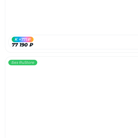
K +771₽
77 190 ₽
Без RuStore