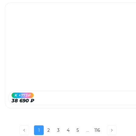
K +773₽
38 690 ₽
1
2
3
4
5
...
116