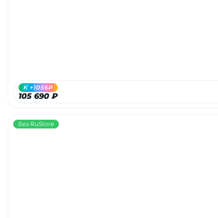
Добавляйте товары
в корзину
Оплачивайте сегодня только
25
% картой любого банка
K +1056₽
105 690 ₽
Получайте товар
выбранный способом
Без RuStore
Оставшиеся
75
% будут
списываться
с вашей карты
по
25
%
каждые 2 недели
Подробнее