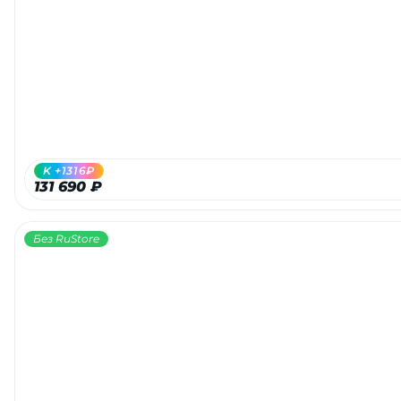
K +1316₽
131 690 ₽
Без RuStore