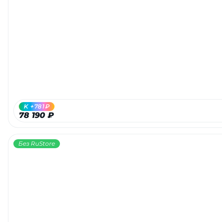
K +781₽
78 190 ₽
Без RuStore