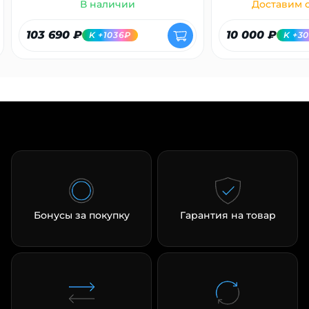
В наличии
Доставим с
103 690 ₽
10 000 ₽
K +1036₽
K +3
Бонусы за покупку
Гарантия на товар