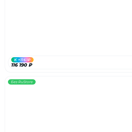
K +1161₽
116 190 ₽
Без RuStore