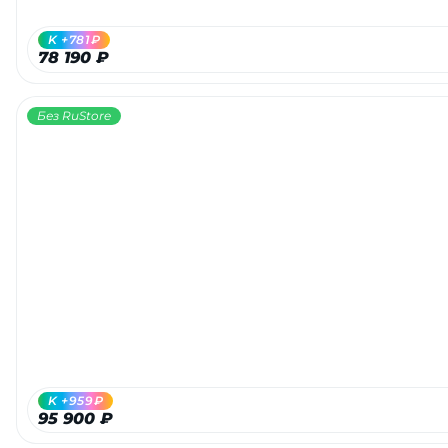
K +781₽
78 190 ₽
Без RuStore
K +959₽
95 900 ₽