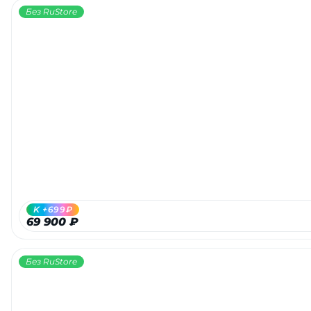
Без RuStore
K +699₽
69 900 ₽
Без RuStore