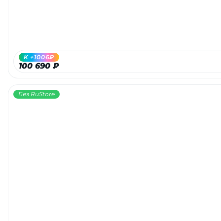
K +1006₽
100 690 ₽
Без RuStore