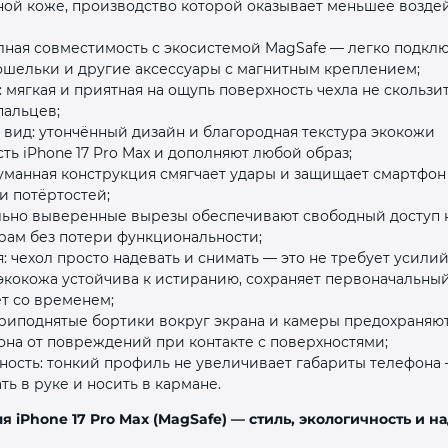
ной коже, производство которой оказывает меньшее возде
лная совместимость с экосистемой MagSafe — легко подкл
кошельки и другие аксессуары с магнитным креплением;
ягкая и приятная на ощупь поверхность чехла не скользит
пальцев;
ид: утончённый дизайн и благородная текстура экокожи
ть iPhone 17 Pro Max и дополняют любой образ;
раз в 2 недели
уманная конструкция смягчает удары и защищает смартфон
и потёртостей;
ально выверенные вырезы обеспечивают свободный доступ 
рам без потери функциональности;
: чехол просто надевать и снимать — это не требует усилий
 экокожа устойчива к истиранию, сохраняет первоначальны
ет со временем;
приподнятые бортики вокруг экрана и камеры предохраняю
она от повреждений при контакте с поверхностями;
ность: тонкий профиль не увеличивает габариты телефона
ь в руке и носить в кармане.
ля iPhone 17 Pro Max (MagSafe) — стиль, экологичность и 