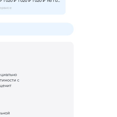
 ₽
1 020 ₽
1 020 ₽
1 020 ₽
по 1 020 ₽
ервисе
ециально
стимости с
 ценит
льной