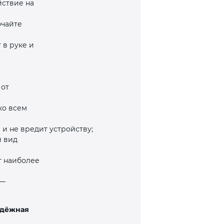
йствие на
ючайте
 в руке и
 от
ко всем
 и не вредит устройству;
й вид
т наиболее
 —
надёжная