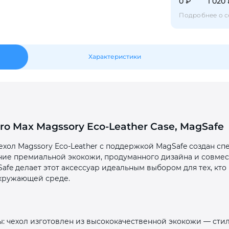
0 ₽
1 020
Оставшиеся
75
% будут
списываться
Подробнее о с
с вашей карты
по
25
%
каждые 2 недели
Характеристики
Подробнее
об оплате Плайтом
Pro Max Magssory Eco‑Leather Case, MagSafe
25
хол Magssory Eco‑Leather с поддержкой MagSafe создан сп
раз в 2
тание премиальной экокожи, продуманного дизайна и совме
Остались вопросы?
недели
fe делает этот аксессуар идеальным выбором для тех, кто
8 800 302-02-51
окружающей среде.
plait.ru
: чехол изготовлен из высококачественной экокожи — сти