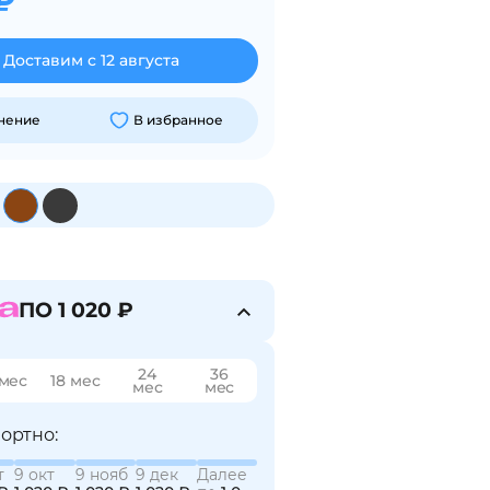
₽
Доставим с 12 августа
внение
В избранное
ПО 1 020 ₽
24
36
 мес
18 мес
мес
мес
ортно:
т
9 окт
9 нояб
9 дек
Далее