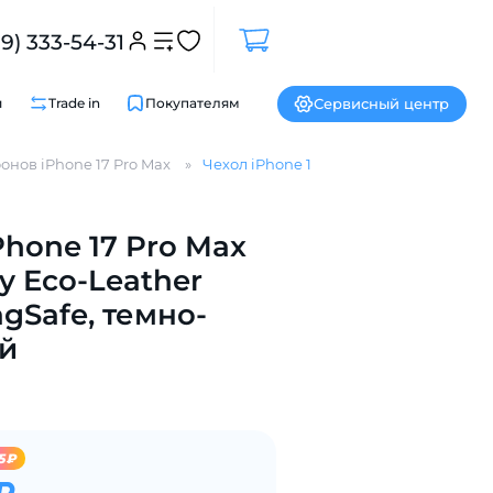
99) 333-54-31
Сервисный центр
и
Trade in
Покупателям
онов iPhone 17 Pro Max
Чехол iPhone 17 Pro Max Magssory Eco-
Phone 17 Pro Max
Закрыть
y Eco-Leather
agSafe, темно-
й
5₽