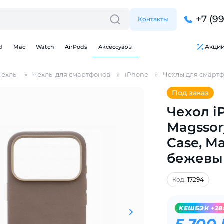
+7 (9
Контакты
Акци
d
Mac
Watch
AirPods
Аксессуары
Чехлы
Чехлы для смартфонов
iPhone
Чехлы для смартф
Под заказ
Чехол i
Magssor
Case, M
Для клиентов всех банков
бежевы
Разбейте
оплату
Код:
17294
на части
без переплат
KЕШБЭК +28