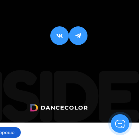
орошо
ИП Малхасян Д. А.