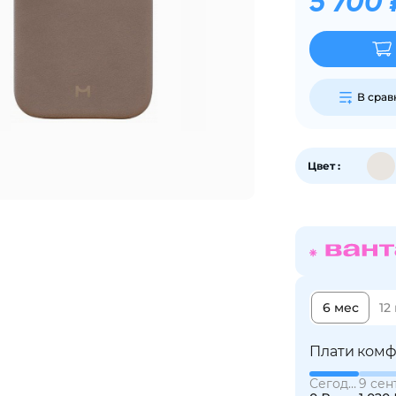
5 700 
График платежей
Сегодня
25
%
В сра
Цвет :
Добавляйте товары
в корзину
Оплачивайте сегодня только
25
% картой любого банка
6 мес
12
Плати комф
Получайте товар
выбранный способом
Сегодня
9 сен