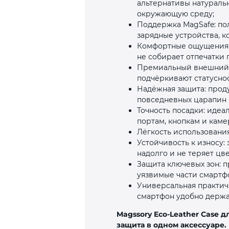
альтернативы натураль
окружающую среду;
Поддержка MagSafe: по
зарядные устройства, 
Комфортные ощущения: м
не собирает отпечатки 
Премиальный внешний в
подчёркивают статуснос
Надёжная защита: прод
повседневных царапин 
Точность посадки: иде
портам, кнопкам и каме
Лёгкость использования
Устойчивость к износу:
надолго и не теряет цв
Защита ключевых зон: 
уязвимые части смартф
Универсальная практич
смартфон удобно держат
Magssory Eco‑Leather Case д
защита в одном аксессуаре.