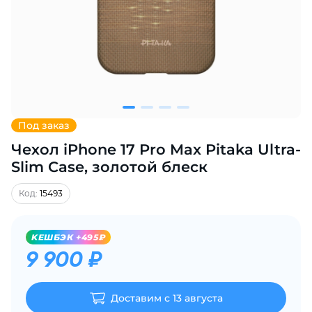
Добавляйте товары
в корзину
Оплачивайте сегодня только
25
% картой любого банка
Под заказ
Чехол iPhone 17 Pro Max Pitaka Ultra-
Получайте товар
выбранный способом
Slim Case, золотой блеск
Код:
15493
Оставшиеся
75
% будут
списываться
с вашей карты
KЕШБЭК +495₽
по
25
%
каждые 2 недели
9 900 ₽
Доставим с 13 августа
Подробнее