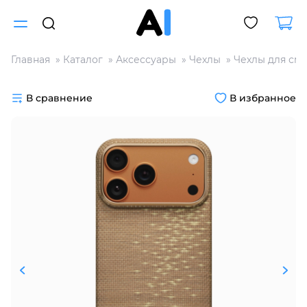
Главная
Каталог
Аксессуары
Чехлы
Чехлы для см
Для клиентов всех банков
В сравнение
В избранное
Разбейте
оплату
на части
без переплат
График платежей
Сегодня
25
%