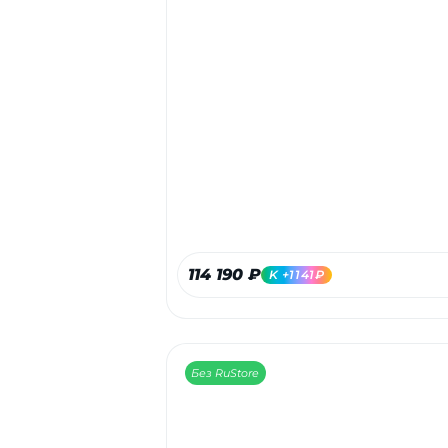
114 190 ₽
K +1141₽
Без RuStore