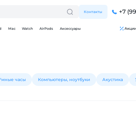
+7 (9
Контакты
Акци
d
Mac
Watch
AirPods
Аксессуары
Умные часы
Компьютеры, ноутбуки
Акустика
Для клиентов всех банков
Разбейте
оплату