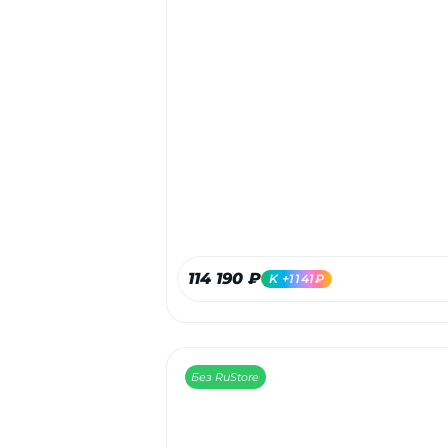
114 190 ₽
K +1141₽
Без RuStore