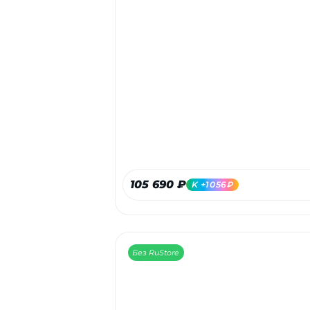
105 690 ₽
K +1056₽
Без RuStore