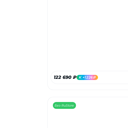
122 690 ₽
K +1226₽
Без RuStore