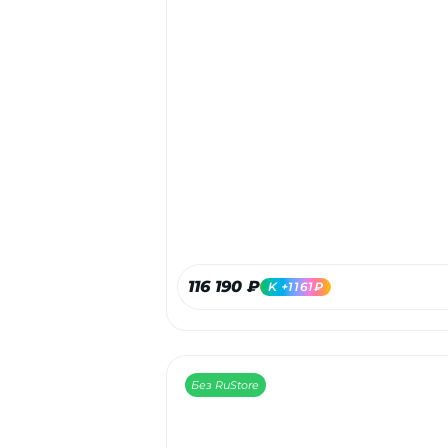
116 190 ₽
K +1161₽
Без RuStore