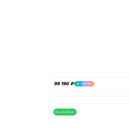
99 190 ₽
K +991₽
Без RuStore