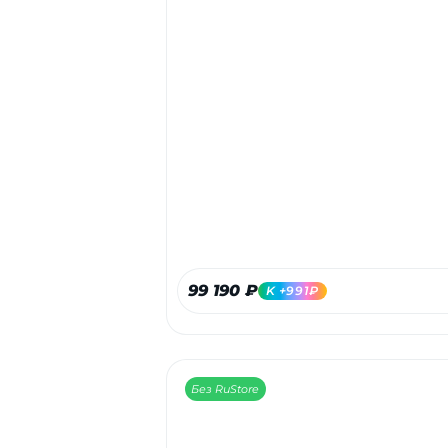
99 190 ₽
K +991₽
Без RuStore