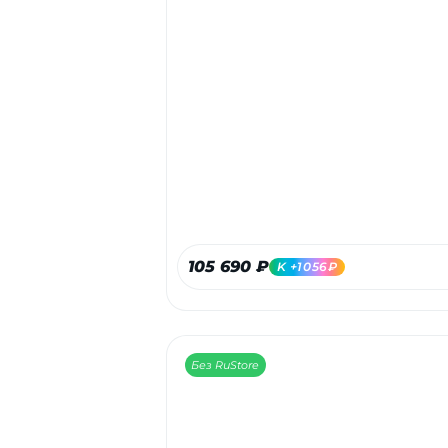
105 690 ₽
K +1056₽
Без RuStore