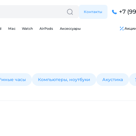
+7 (9
Контакты
Акци
d
Mac
Watch
AirPods
Аксессуары
Умные часы
Компьютеры, ноутбуки
Акустика
Для клиентов всех банков
Разбейте
оплату