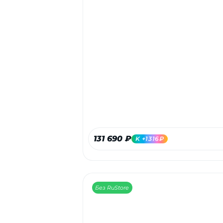
131 690 ₽
K +1316₽
Без RuStore