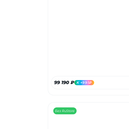
99 190 ₽
K +991₽
Без RuStore