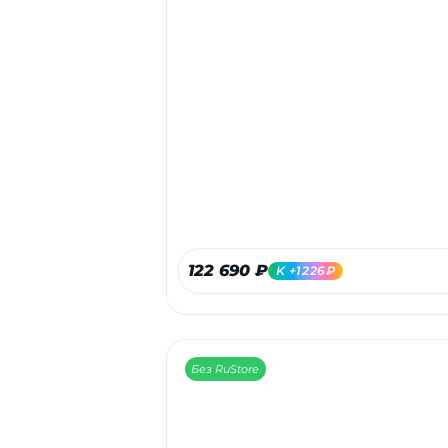
122 690 ₽
K +1226₽
Без RuStore