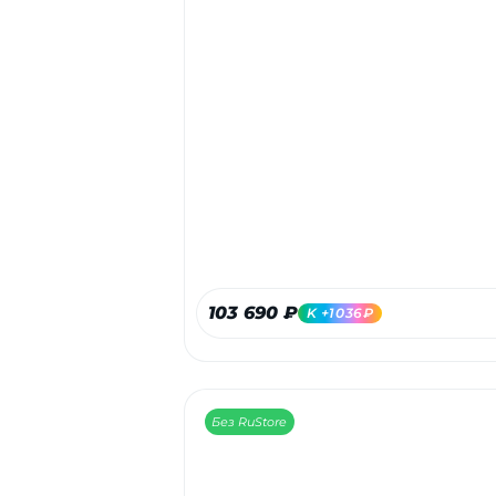
103 690 ₽
K +1036₽
Без RuStore