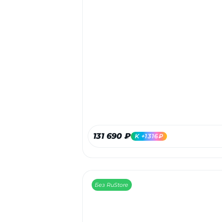
131 690 ₽
K +1316₽
Без RuStore