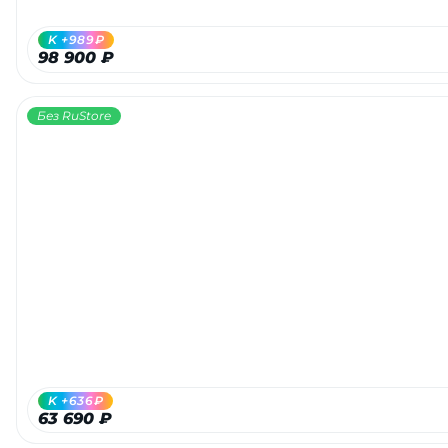
K +989₽
98 900 ₽
Без RuStore
K +636₽
63 690 ₽