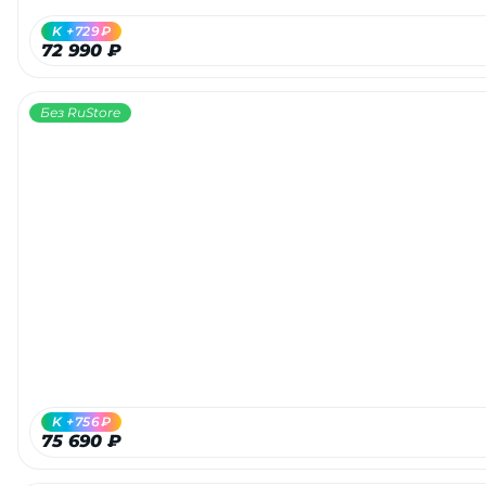
K +729₽
72 990 ₽
Без RuStore
K +756₽
75 690 ₽