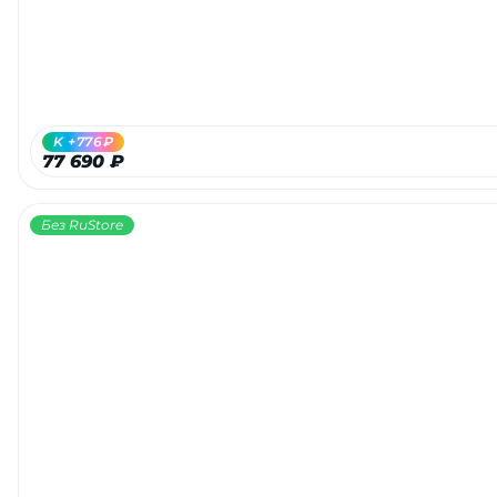
K +776₽
77 690 ₽
Без RuStore