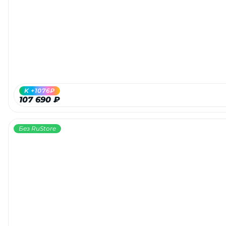
Добавляйте товары
в корзину
Оплачивайте сегодня только
25
% картой любого банка
K +1076₽
107 690 ₽
Получайте товар
выбранный способом
Без RuStore
Оставшиеся
75
% будут
списываться
с вашей карты
по
25
%
каждые 2 недели
Подробнее