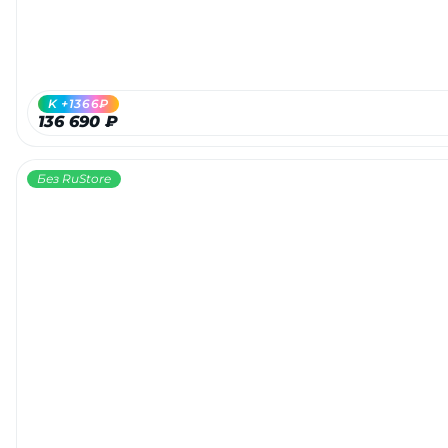
K +1366₽
136 690 ₽
Без RuStore