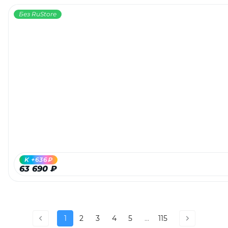
Без RuStore
K +636₽
63 690 ₽
1
2
3
4
5
...
115