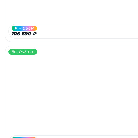
об оплате Плайтом
K +1066₽
106 690 ₽
Остались вопросы?
25
8 800 302-02-51
Без RuStore
plait.ru
раз в 2
недели