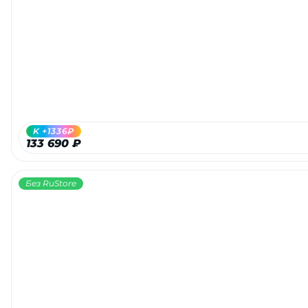
K +1336₽
133 690 ₽
Без RuStore