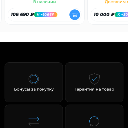
В наличии
Доставим с
106 690 ₽
10 000 ₽
K +1066₽
K +3
Бонусы за покупку
Гарантия на товар