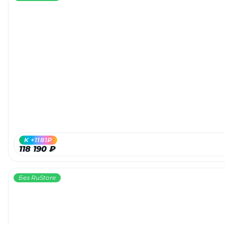
K +1181₽
118 190 ₽
Без RuStore