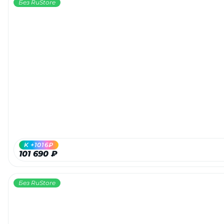
Без RuStore
K +1016₽
101 690 ₽
Без RuStore