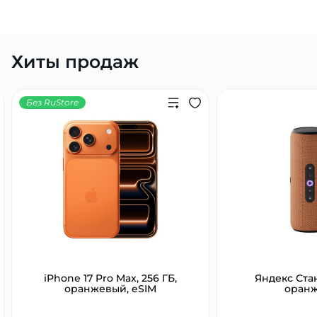
Хиты продаж
Без RuStore
iPhone 17 Pro Max, 256 ГБ,
Яндекс Ста
оранжевый, eSIM
оран