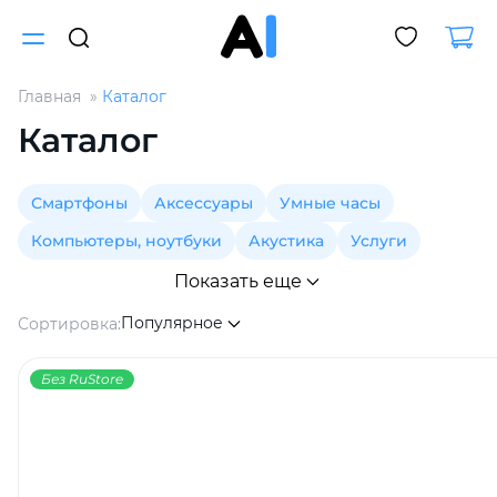
Главная
Каталог
Для клиентов всех банков
Каталог
Разбейте
Смартфоны
Аксессуары
Умные часы
оплату
на части
Компьютеры, ноутбуки
Акустика
Услуги
без переплат
Показать еще
Популярное
Сортировка:
График платежей
Без RuStore
Сегодня
25
%