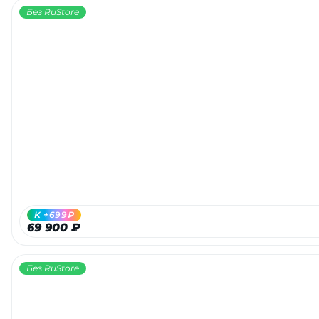
Без RuStore
K +699₽
69 900 ₽
Без RuStore