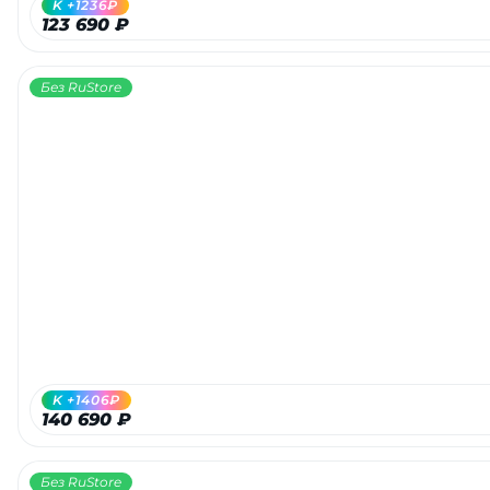
K +1236₽
123 690 ₽
Без RuStore
раз в 2 недели
K +1406₽
140 690 ₽
Без RuStore