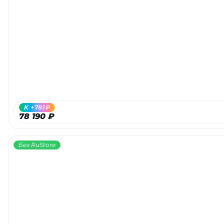
K +781₽
78 190 ₽
Без RuStore