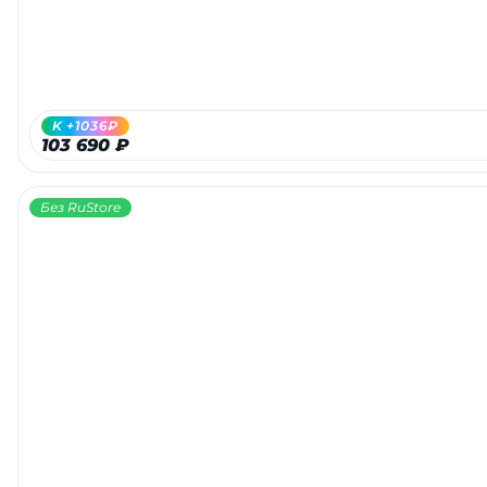
K +1036₽
103 690 ₽
Без RuStore