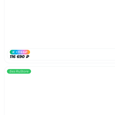
K +1166₽
116 690 ₽
Без RuStore