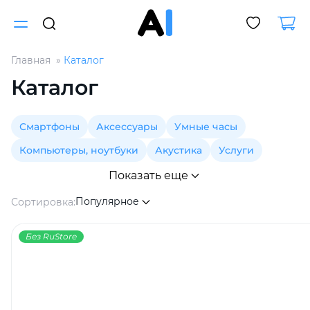
Главная
Каталог
Для клиентов всех банков
Каталог
Разбейте
Смартфоны
Аксессуары
Умные часы
оплату
на части
Компьютеры, ноутбуки
Акустика
Услуги
без переплат
Показать еще
Популярное
Сортировка:
График платежей
Без RuStore
Сегодня
25
%