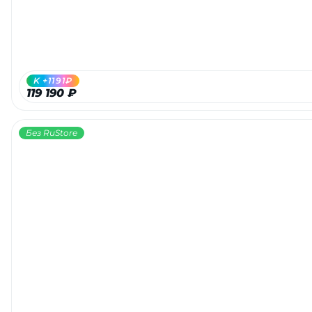
K +1191₽
119 190 ₽
Без RuStore