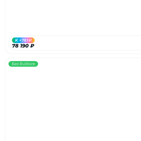
K +781₽
78 190 ₽
Без RuStore