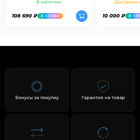
В наличии
Доставим с
108 690 ₽
10 000 ₽
K +1086₽
K +3
Бонусы за покупку
Гарантия на товар