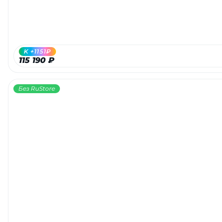
K +1151₽
115 190 ₽
Без RuStore