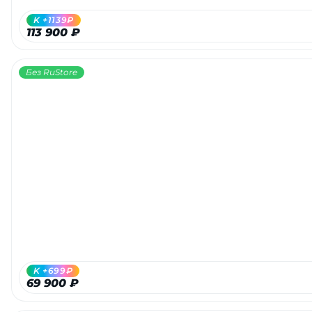
K +1139₽
113 900 ₽
Без RuStore
K +699₽
69 900 ₽