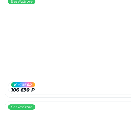
Без RuStore
K +1066₽
106 690 ₽
Без RuStore