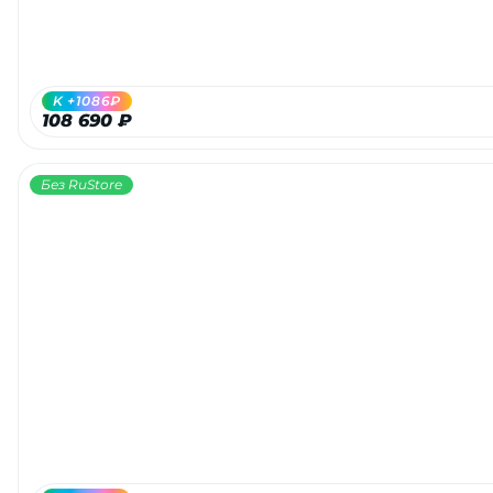
об оплате Плайтом
K +1086₽
108 690 ₽
Остались вопросы?
25
8 800 302-02-51
Без RuStore
plait.ru
раз в 2
недели