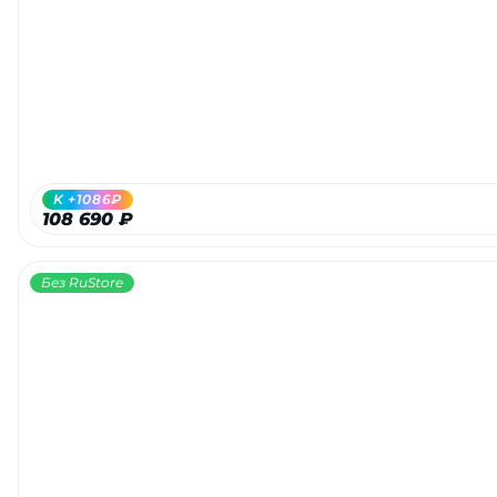
Добавляйте товары
в корзину
Оплачивайте сегодня только
25
% картой любого банка
K +1086₽
108 690 ₽
Получайте товар
выбранный способом
Без RuStore
Оставшиеся
75
% будут
списываться
с вашей карты
по
25
%
каждые 2 недели
Подробнее