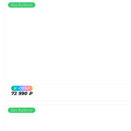
Без RuStore
K +729₽
72 990 ₽
Без RuStore