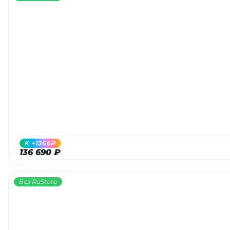
K +1366₽
136 690 ₽
Без RuStore