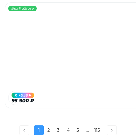
Без RuStore
K +959₽
95 900 ₽
1
2
3
4
5
...
115