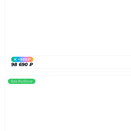
K +986₽
98 690 ₽
Без RuStore