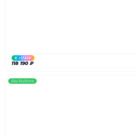
K +1181₽
118 190 ₽
Без RuStore