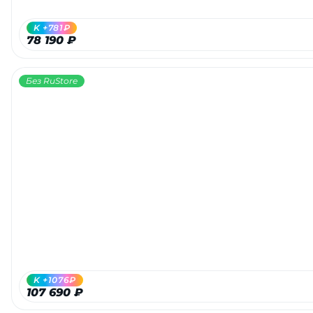
K +781₽
78 190 ₽
Без RuStore
K +1076₽
107 690 ₽