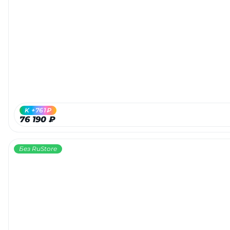
K +761₽
76 190 ₽
Без RuStore