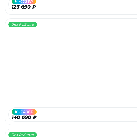
K +1236₽
123 690 ₽
Без RuStore
раз в 2 недели
K +1406₽
140 690 ₽
Без RuStore