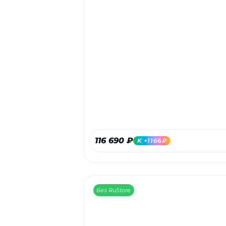
116 690 ₽
K +1166₽
Без RuStore