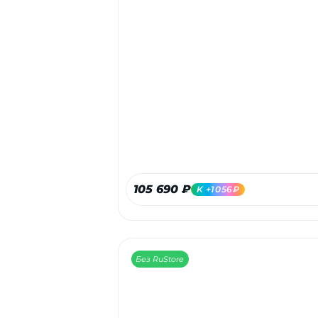
105 690 ₽
K +1056₽
Без RuStore