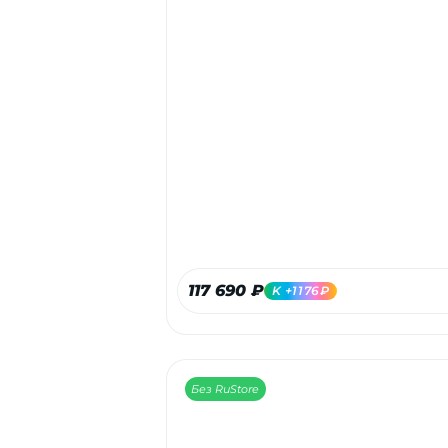
117 690 ₽
K +1176₽
Без RuStore