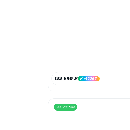
122 690 ₽
K +1226₽
Без RuStore