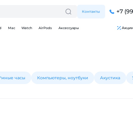
+7 (9
Контакты
Акци
d
Mac
Watch
AirPods
Аксессуары
Умные часы
Компьютеры, ноутбуки
Акустика
Для клиентов всех банков
Разбейте
оплату