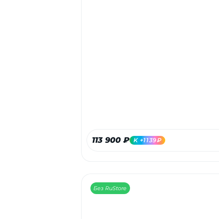
113 900 ₽
K +1139₽
Без RuStore