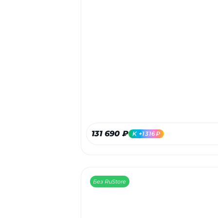
131 690 ₽
K +1316₽
Без RuStore