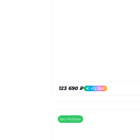
123 690 ₽
K +1236₽
Без RuStore