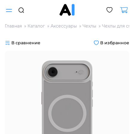
Главная
Каталог
Аксессуары
Чехлы
Чехлы для см
Для клиентов всех банков
В сравнение
В избранное
Разбейте
оплату
на части
без переплат
График платежей
Сегодня
25
%