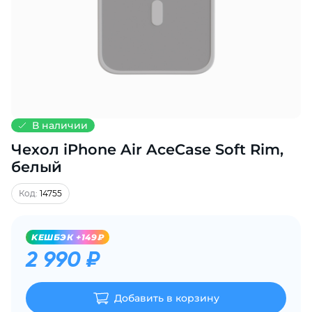
Добавляйте товары
в корзину
Оплачивайте сегодня только
25
% картой любого банка
В наличии
Чехол iPhone Air AceCase Soft Rim,
Получайте товар
выбранный способом
белый
Код:
14755
Оставшиеся
75
% будут
списываться
с вашей карты
KЕШБЭК +149₽
по
25
%
каждые 2 недели
2 990 ₽
Добавить в корзину
Подробнее