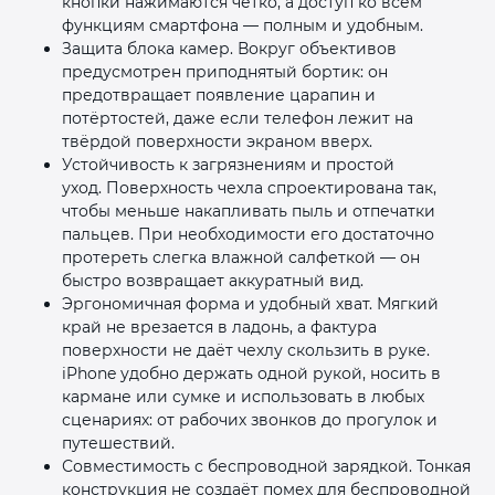
кнопки нажимаются чётко, а доступ ко всем
функциям смартфона — полным и удобным.
Защита блока камер. Вокруг объективов
предусмотрен приподнятый бортик: он
предотвращает появление царапин и
потёртостей, даже если телефон лежит на
твёрдой поверхности экраном вверх.
Устойчивость к загрязнениям и простой
уход. Поверхность чехла спроектирована так,
чтобы меньше накапливать пыль и отпечатки
пальцев. При необходимости его достаточно
протереть слегка влажной салфеткой — он
быстро возвращает аккуратный вид.
Эргономичная форма и удобный хват. Мягкий
край не врезается в ладонь, а фактура
поверхности не даёт чехлу скользить в руке.
iPhone удобно держать одной рукой, носить в
кармане или сумке и использовать в любых
сценариях: от рабочих звонков до прогулок и
путешествий.
Совместимость с беспроводной зарядкой. Тонкая
конструкция не создаёт помех для беспроводной