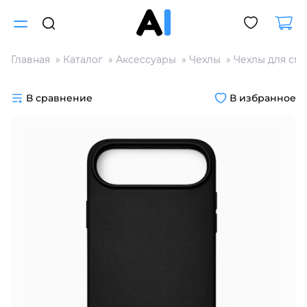
Главная
Каталог
Аксессуары
Чехлы
Чехлы для см
Для клиентов всех банков
В сравнение
В избранное
Разбейте
оплату
на части
без переплат
График платежей
Сегодня
25
%