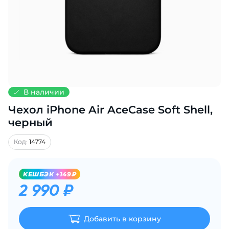
Добавляйте товары
в корзину
Оплачивайте сегодня только
25
% картой любого банка
В наличии
Чехол iPhone Air AceCase Soft Shell,
Получайте товар
выбранный способом
черный
Код:
14774
Оставшиеся
75
% будут
списываться
с вашей карты
KЕШБЭК +149₽
по
25
%
каждые 2 недели
2 990 ₽
Добавить в корзину
Подробнее