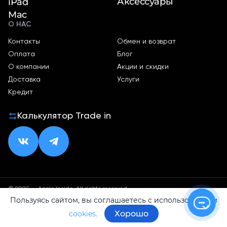
Аксессуары
iPad
Mac
О НАС
Контакты
Обмен и возврат
Оплата
Блог
О компании
Акции и скидки
Доставка
Услуги
Кредит
Калькулятор Trade in
© 2026 — Apple Inside. All rights reserved.
Пользуясь сайтом, вы соглашаетесь с использованием
Политика конфиденциальности
Оферта
Хорошо
cookies.
ИП Малхасян Д. А.