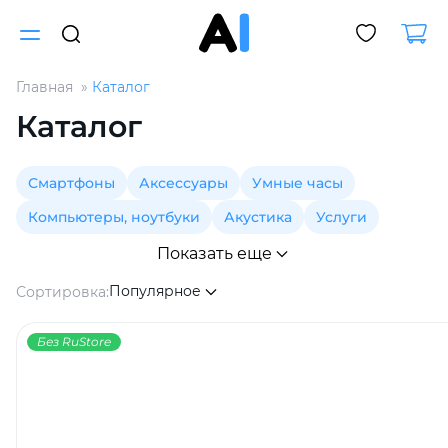
Главная
Каталог
Для клиентов всех банков
Каталог
Разбейте
Смартфоны
Аксессуары
Умные часы
оплату
на части
Компьютеры, ноутбуки
Акустика
Услуги
без переплат
Показать еще
Популярное
Сортировка:
График платежей
Без RuStore
Сегодня
25
%