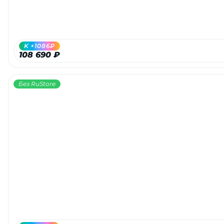
об оплате Плайтом
K +1086₽
108 690 ₽
Остались вопросы?
25
8 800 302-02-51
Без RuStore
plait.ru
раз в 2
недели