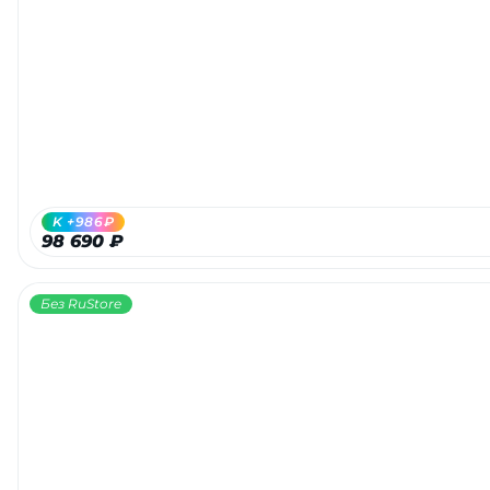
K +986₽
98 690 ₽
Без RuStore