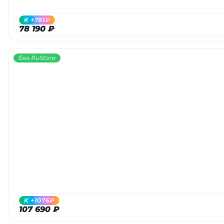
K +781₽
78 190 ₽
Без RuStore
K +1076₽
107 690 ₽