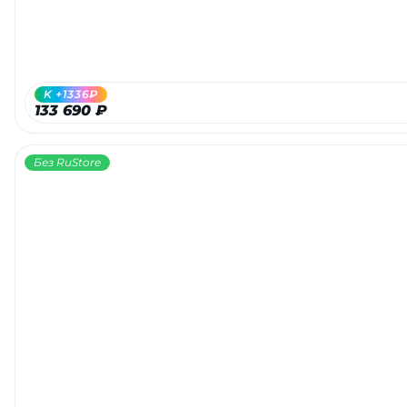
K +1336₽
133 690 ₽
Без RuStore