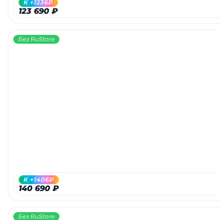
K +1236₽
123 690 ₽
Без RuStore
раз в 2 недели
K +1406₽
140 690 ₽
Без RuStore