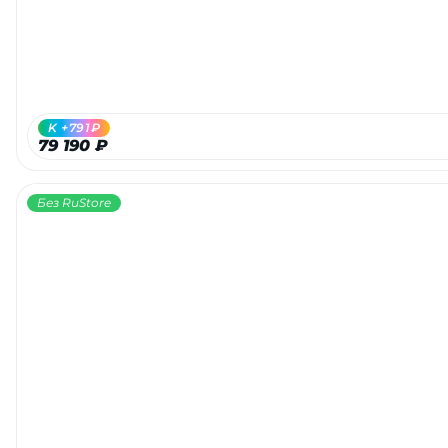
K +791₽
79 190 ₽
Без RuStore