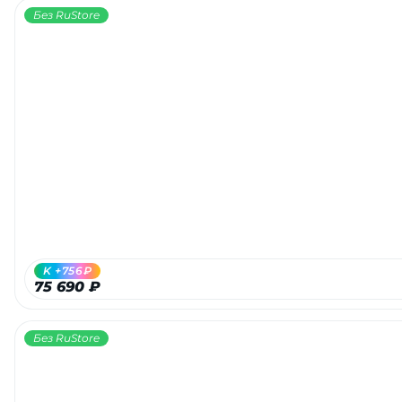
Без RuStore
K +756₽
75 690 ₽
Без RuStore