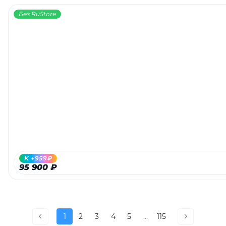
Без RuStore
K +959₽
95 900 ₽
1
2
3
4
5
...
115