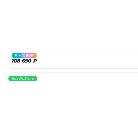
Добавляйте товары
в корзину
Оплачивайте сегодня только
25
% картой любого банка
K +1086₽
108 690 ₽
Получайте товар
выбранный способом
Без RuStore
Оставшиеся
75
% будут
списываться
с вашей карты
по
25
%
каждые 2 недели
Подробнее