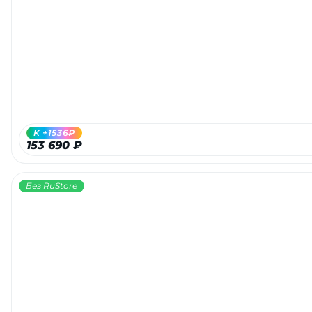
K +1536₽
153 690 ₽
Без RuStore