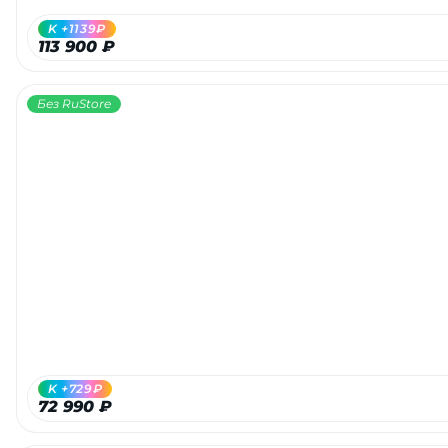
K +1139₽
113 900 ₽
Без RuStore
K +729₽
72 990 ₽