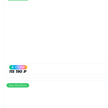
K +1151₽
115 190 ₽
Без RuStore