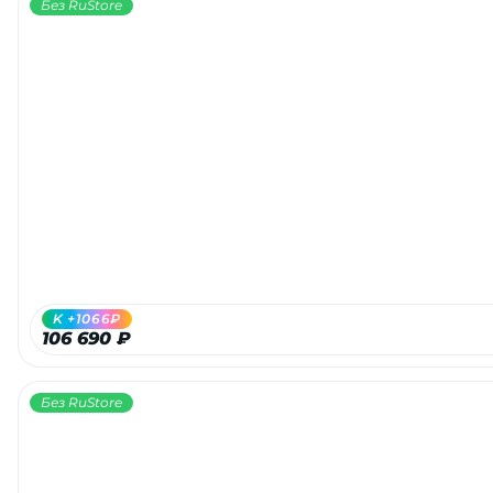
Без RuStore
K +1066₽
106 690 ₽
Без RuStore