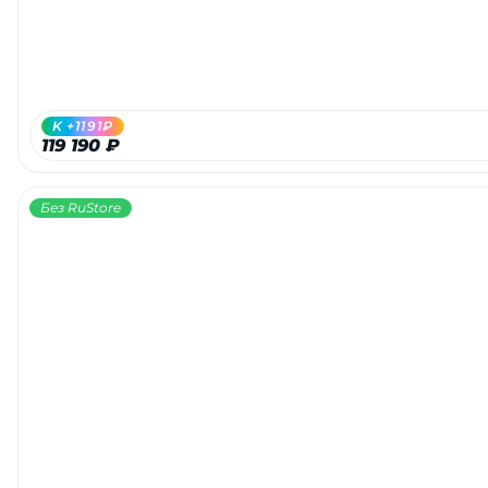
K +1191₽
119 190 ₽
Без RuStore