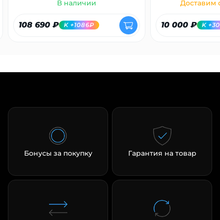
В наличии
Доставим с
108 690 ₽
10 000 ₽
K +1086₽
K +3
Бонусы за покупку
Гарантия на товар