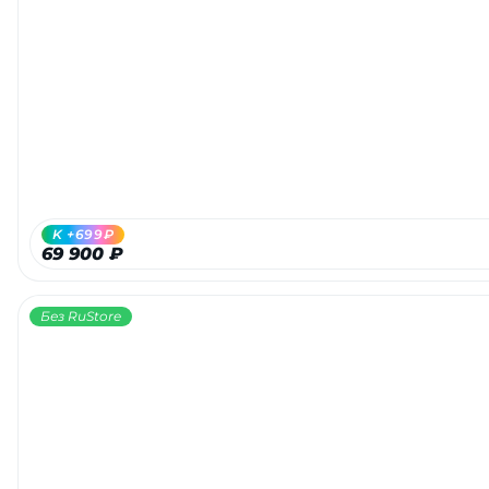
K +699₽
69 900 ₽
Без RuStore