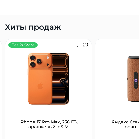
Хиты продаж
Без RuStore
iPhone 17 Pro Max, 256 ГБ,
Яндекс Ста
оранжевый, eSIM
оран