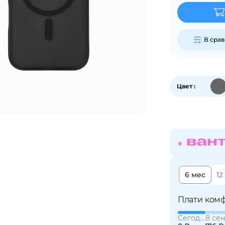
График платежей
В сра
Сегодня
25
%
Цвет :
Добавляйте товары
в корзину
Оплачивайте сегодня только
25
% картой любого банка
6 мес
12
Плати комф
Получайте товар
выбранный способом
Сегодня
8 сен