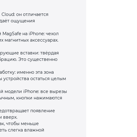
Cloud: он отличается
здаёт ощущения
MagSafe на iPhone: чехол
х магнитных аксессуарах.
ирующие вставки: твёрдая
ибрацию. Это существенно
отку: именно эта зона
ы устройства остаться целым
ой модели iPhone: все вырезы
вычным, кнопки нажимаются
редотвращает появление
 вверх.
ак, чтобы меньше
еть слегка влажной
.