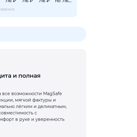
716 ₽
716 ₽
716 ₽
по 716 ₽
сервисе
щита и полная
 а все возможности MagSafe
укции, мягкой фактуры и
мально лёгким и деликатным,
совместимость с
мфорт в руке и уверенность