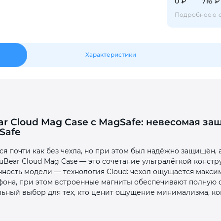
0 ₽
716 ₽
Подробнее о 
Оставшиеся
75
% будут
списываться
с вашей карты
по
25
%
каждые 2 недели
Характеристики
Подробнее
об оплате Плайтом
ear Cloud Mag Case с MagSafe: невесомая за
Safe
25
раз в 2
ся почти как без чехла, но при этом был надёжно защищён,
Остались вопросы?
uBear Cloud Mag Case — это сочетание ультралёгкой констр
недели
ность модели — технология Cloud: чехол ощущается макси
8 800 302-02-51
тфона, при этом встроенные магниты обеспечивают полную 
льный выбор для тех, кто ценит ощущение минимализма, ко
plait.ru