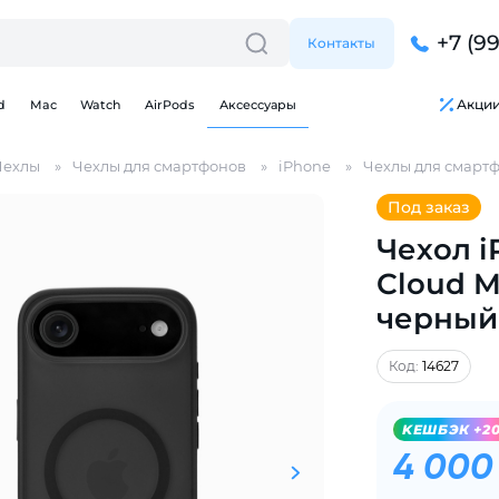
+7 (9
Контакты
Акци
d
Mac
Watch
AirPods
Аксессуары
Чехлы
Чехлы для смартфонов
iPhone
Чехлы для смартф
Под заказ
Чехол i
Cloud M
черный
Для клиентов всех банков
Код:
14627
Разбейте
оплату
KЕШБЭК +2
на части
без переплат
4 000