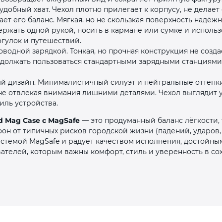
добный хват. Чехол плотно прилегает к корпусу, не делае
ет его баланс. Мягкая, но не скользкая поверхность надёж
ержать одной рукой, носить в кармане или сумке и использ
гулок и путешествий.
водной зарядкой. Тонкая, но прочная конструкция не созд
одолжать пользоваться стандартными зарядными станциями
 дизайн. Минималистичный силуэт и нейтральные оттенк
 не отвлекая внимания лишними деталями. Чехол выглядит 
иль устройства.
ud Mag Case с MagSafe
— это продуманный баланс лёгкости,
он от типичных рисков городской жизни (падений, ударов,
истемой MagSafe и радует качеством исполнения, достойны
ателей, которым важны комфорт, стиль и уверенность в со