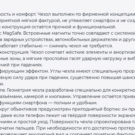
кость и комфорт. Чехол выполнен по фирменной концепции 
риятной мягкой фактурой, не утяжеляет смартфон и не со
 конструкция остаётся прочной и функциональной.
 MagSafe. Встроенные магниты точно совпадают с системой 
 зарядных устройствах, автомобильных держателях и други
аботает стабильно — снимать чехол не требуется.
конструкция. Чехол сочетает жёсткие элементы и амортиз
раз в 2 недели
ые зоны, а мягкие прослойки гасят ударную нагрузку и в
ний при падениях.
фирующим эффектом. Углы чехла имеют специальную прораб
овную силу удара при падении, существенно повышая шанс
х.
one. Геометрия чехла разработана специально для конкретн
разъёмами, камерой и кнопками. Управление остаётся при
м функциям смартфона — полным и удобным.
округ объективов предусмотрен приподнятый бортик: он п
 даже если телефон лежит на твёрдой поверхности экраном
ениям и простой уход. Поверхность чехла спроектирована т
ечатки пальцев. При необходимости его достаточно протер
возвращает аккуратный вид и сохраняет приятную фактуру