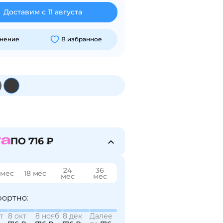
Доставим с 11 августа
внение
В избранное
ПО 716 ₽
24
36
 мес
18 мес
мес
мес
ортно:
т
8 окт
8 нояб
8 дек
Далее