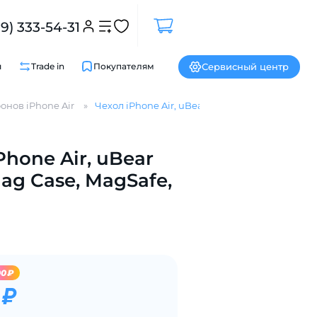
99) 333-54-31
Сервисный центр
и
Trade in
Покупателям
онов iPhone Air
Чехол iPhone Air, uBear Cloud Mag Case, MagS
Phone Air, uBear
Закрыть
ag Case, MagSafe,
00₽
 ₽