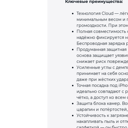
Ключевые преимущества:
Технология Cloud — лёг
минимальным весом и п
громоздкости. При этом
Полная совместимость с
надёжно фиксируется на
Беспроводная зарядка р
Продуманная защитная 
основа защищает уязвим
снижает риск поврежде
Усиленные углы с демп
принимает на себя осн
даже при жёстких удара
Точная посадка под iPh
идеально совпадают с 
чётко, а доступ ко все
Защита блока камер. В
царапин и потёртостей,
Устойчивость к загрязн
накапливать пыль и отп
салфеткой — он быстро 