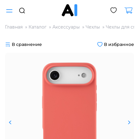
Главная
Каталог
Аксессуары
Чехлы
Чехлы для см
Для клиентов всех банков
В сравнение
В избранное
Разбейте
оплату
на части
без переплат
График платежей
Сегодня
25
%