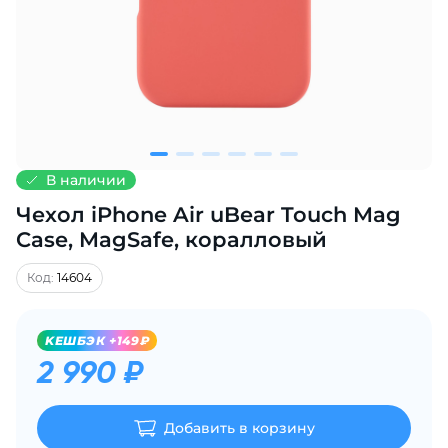
Добавляйте товары
в корзину
Оплачивайте сегодня только
25
% картой любого банка
В наличии
Чехол iPhone Air uBear Touch Mag
Получайте товар
выбранный способом
Case, MagSafe, коралловый
Код:
14604
Оставшиеся
75
% будут
списываться
с вашей карты
KЕШБЭК +149₽
по
25
%
каждые 2 недели
2 990 ₽
Добавить в корзину
Подробнее