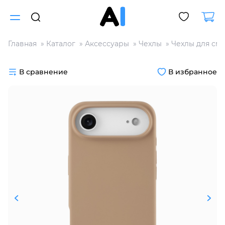
Главная
Каталог
Аксессуары
Чехлы
Чехлы для см
Для клиентов всех банков
В сравнение
В избранное
Разбейте
оплату
на части
без переплат
График платежей
Сегодня
25
%