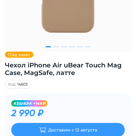
Добавляйте товары
в корзину
Оплачивайте сегодня только
25
% картой любого банка
Под заказ
Чехол iPhone Air uBear Touch Mag
Получайте товар
выбранный способом
Case, MagSafe, латте
Код:
14605
Оставшиеся
75
% будут
списываться
с вашей карты
KЕШБЭК +149₽
по
25
%
каждые 2 недели
2 990 ₽
Доставим с 12 августа
Подробнее