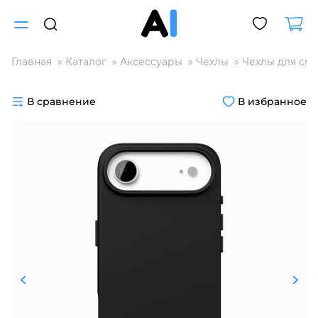
Главная
Каталог
Аксессуары
Чехлы
Чехлы для см
Для клиентов всех банков
В сравнение
В избранное
Разбейте
оплату
на части
без переплат
График платежей
Сегодня
25
%