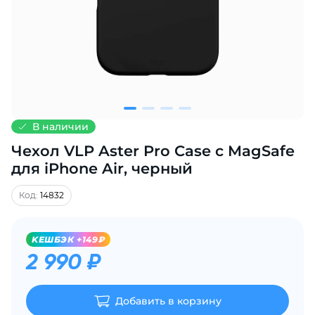
Добавляйте товары
в корзину
Оплачивайте сегодня только
25
% картой любого банка
В наличии
Чехол VLP Aster Pro Case с MagSafe
Получайте товар
выбранный способом
для iPhone Air, черный
Код:
14832
Оставшиеся
75
% будут
списываться
с вашей карты
KЕШБЭК +149₽
по
25
%
каждые 2 недели
2 990 ₽
Добавить в корзину
Подробнее