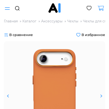
Главная
Каталог
Аксессуары
Чехлы
Чехлы для см
Для клиентов всех банков
В сравнение
В избранное
Разбейте
оплату
на части
без переплат
График платежей
Сегодня
25
%