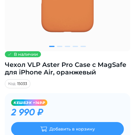
Добавляйте товары
в корзину
Оплачивайте сегодня только
25
% картой любого банка
В наличии
Чехол VLP Aster Pro Case с MagSafe
Получайте товар
выбранный способом
для iPhone Air, оранжевый
Код:
15033
Оставшиеся
75
% будут
списываться
с вашей карты
KЕШБЭК +149₽
по
25
%
каждые 2 недели
2 990 ₽
Добавить в корзину
Подробнее