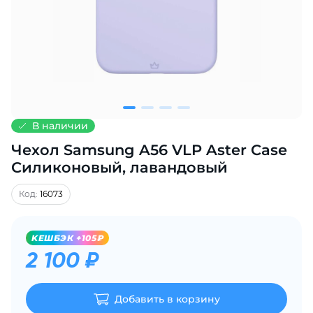
Добавляйте товары
в корзину
Оплачивайте сегодня только
25
% картой любого банка
В наличии
Чехол Samsung A56 VLP Aster Case
Получайте товар
выбранный способом
Силиконовый, лавандовый
Код:
16073
Оставшиеся
75
% будут
списываться
с вашей карты
KЕШБЭК +105₽
по
25
%
каждые 2 недели
2 100 ₽
Добавить в корзину
Подробнее