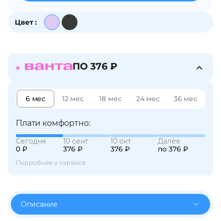
об оплате Плайтом
Цвет :
Остались вопросы?
25
ПО 376 ₽
8 800 302-02-51
plait.ru
раз в 2
6 мес
12 мес
18 мес
24 мес
36 мес
недели
Плати комфортно:
Сегодня
10 сент
10 окт
Далее
0 ₽
376 ₽
376 ₽
по 376 ₽
Подробнее о сервисе
Описание