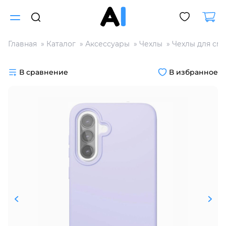
Главная
Каталог
Аксессуары
Чехлы
Чехлы для см
Для клиентов всех банков
В сравнение
В избранное
Разбейте
оплату
на части
без переплат
График платежей
Сегодня
25
%