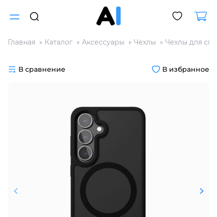
Главная
Каталог
Аксессуары
Чехлы
Чехлы для см
Для клиентов всех банков
В сравнение
В избранное
Разбейте
оплату
на части
без переплат
График платежей
Сегодня
25
%