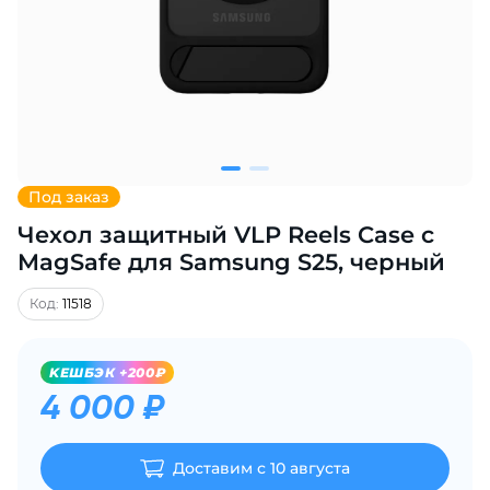
Добавляйте товары
в корзину
Оплачивайте сегодня только
25
% картой любого банка
Под заказ
Чехол защитный VLP Reels Case с
Получайте товар
выбранный способом
MagSafe для Samsung S25, черный
Код:
11518
Оставшиеся
75
% будут
списываться
с вашей карты
KЕШБЭК +200₽
по
25
%
каждые 2 недели
4 000 ₽
Доставим с 10 августа
Подробнее