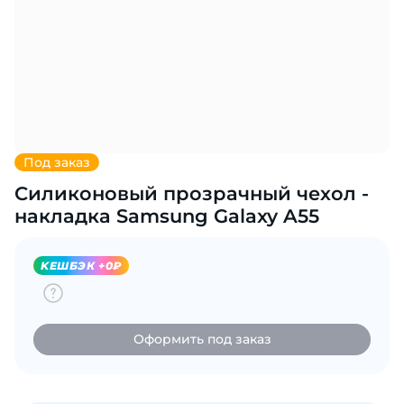
Добавляйте товары
в корзину
Оплачивайте сегодня только
25
% картой любого банка
Под заказ
Силиконовый прозрачный чехол -
Получайте товар
выбранный способом
накладка Samsung Galaxy A55
KЕШБЭК +0₽
Оставшиеся
75
% будут
списываться
с вашей карты
по
25
%
каждые 2 недели
Оформить под заказ
Подробнее