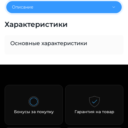
об оплате Плайтом
Описание
Характеристики
Остались вопросы?
25
8 800 302-02-51
Основные характеристики
plait.ru
раз в 2
недели
Бонусы за покупку
Гарантия на товар