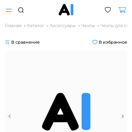
Главная
Каталог
Аксессуары
Чехлы
Чехлы для см
Для клиентов всех банков
В сравнение
В избранное
Разбейте
оплату
на части
без переплат
График платежей
Сегодня
25
%