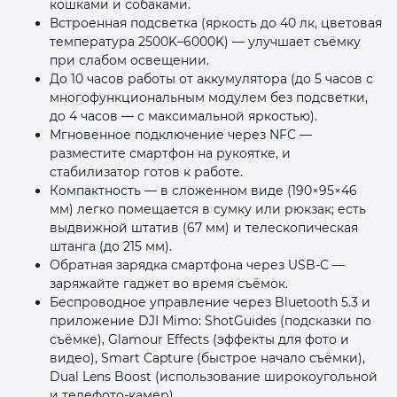
кошками и собаками.
Встроенная подсветка (яркость до 40 лк, цветовая
температура 2500K–6000K) — улучшает съёмку
при слабом освещении.
До 10 часов работы от аккумулятора (до 5 часов с
многофункциональным модулем без подсветки,
до 4 часов — с максимальной яркостью).
Мгновенное подключение через NFC —
разместите смартфон на рукоятке, и
стабилизатор готов к работе.
Компактность — в сложенном виде (190×95×46
мм) легко помещается в сумку или рюкзак; есть
выдвижной штатив (67 мм) и телескопическая
штанга (до 215 мм).
Обратная зарядка смартфона через USB‑C —
заряжайте гаджет во время съёмок.
Беспроводное управление через Bluetooth 5.3 и
приложение DJI Mimo: ShotGuides (подсказки по
съёмке), Glamour Effects (эффекты для фото и
видео), Smart Capture (быстрое начало съёмки),
Dual Lens Boost (использование широкоугольной
и телефото‑камер).