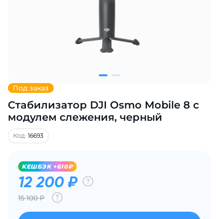
Добавляйте товары
в корзину
Оплачивайте сегодня только
25
% картой любого банка
Под заказ
Стабилизатор DJI Osmo Mobile 8 с
Получайте товар
выбранный способом
модулем слежения, черный
Код:
16693
Оставшиеся
75
% будут
списываться
с вашей карты
KЕШБЭК +610₽
по
25
%
каждые 2 недели
12 200 ₽
15 100 Р
Подробнее