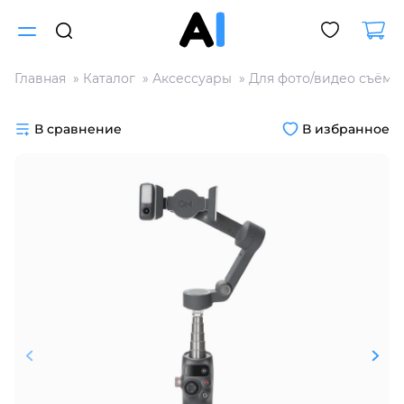
Главная
Каталог
Аксессуары
Для фото/видео съёмк
Для клиентов всех банков
В сравнение
В избранное
Разбейте
оплату
на части
без переплат
График платежей
Сегодня
25
%