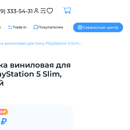
99) 333-54-31
Сервисный центр
и
Trade in
Покупателям
а виниловая для Sony PlayStation 5 Slim, Самурай
Закрыть
ка виниловая для
yStation 5 Slim,
й
00₽
 ₽