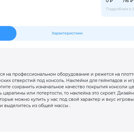
Оставшиеся
75
% будут
списываться
0 ₽
716 ₽
с вашей карты
по
25
%
каждые 2 недели
Подробнее о 
Характеристики
Подробнее
об оплате Плайтом
25
ся на профессиональном оборудование и режется на плотте
раз в 2
еских отверстий под консоль. Наклейки для геймпадов и иг
Остались вопросы?
недели
тите сохранить изначальное качество покрытия консоли це
 царапины или потертости, то наклейка это скроет. Дизай
8 800 302-02-51
торые можно купить у нас под свой характер и вкус игров
plait.ru
и выделитесь из общей массы .