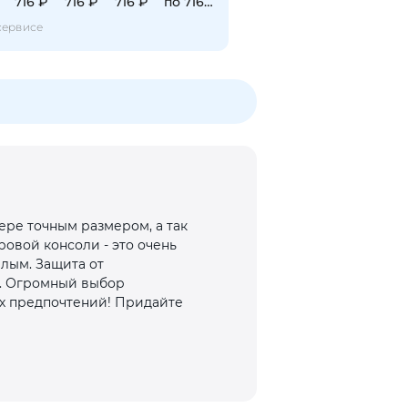
716 ₽
716 ₽
716 ₽
по 716 ₽
сервисе
ре точным размером, а так
ровой консоли - это очень
лым. Защита от
н. Огромный выбор
ых предпочтений! Придайте