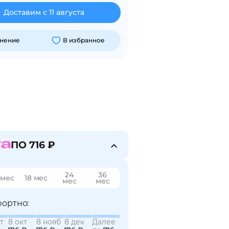
Доставим с 11 августа
внение
В избранное
ПО 716 ₽
24
36
 мес
18 мес
мес
мес
ортно:
т
8 окт
8 нояб
8 дек
Далее