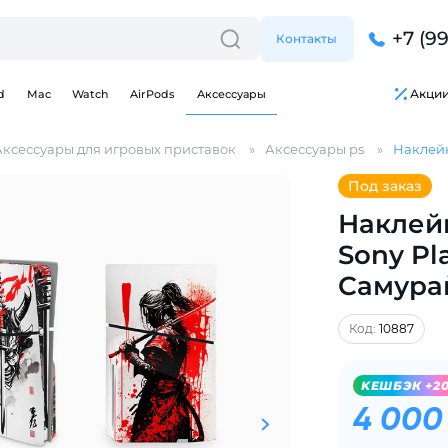
+7 (9
Контакты
Акци
d
Mac
Watch
AirPods
Аксессуары
Аксессуары для игровых приставок
Аксессуары ps
Наклейк
Под заказ
Наклей
Sony Pla
Для клиентов всех банков
Самура
Разбейте
оплату
Код:
10887
на части
без переплат
KЕШБЭК +2
4 000
График платежей