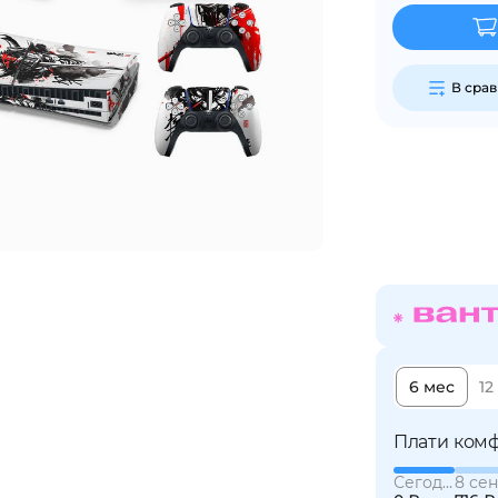
Сегодня
25
%
В сра
Добавляйте товары
в корзину
Оплачивайте сегодня только
25
% картой любого банка
6 мес
12
Получайте товар
выбранный способом
Плати комф
Сегодня
8 сен