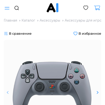
Главная
Каталог
Аксессуары
Аксессуары для игров
Для клиентов всех банков
В сравнение
В избранное
Разбейте
оплату
на части
без переплат
График платежей
Сегодня
25
%