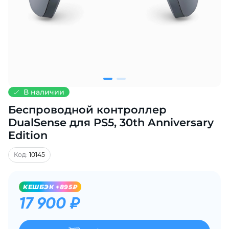
Добавляйте товары
в корзину
Оплачивайте сегодня только
25
% картой любого банка
В наличии
Беспроводной контроллер
Получайте товар
выбранный способом
DualSense для PS5, 30th Anniversary
Edition
Оставшиеся
75
% будут
Код:
10145
списываться
с вашей карты
по
25
%
каждые 2 недели
KЕШБЭК +895₽
17 900 ₽
Подробнее