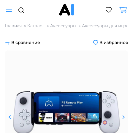
Главная
Каталог
Аксессуары
Аксессуары для игров
Для клиентов всех банков
В сравнение
В избранное
Разбейте
оплату
на части
без переплат
График платежей
Сегодня
25
%