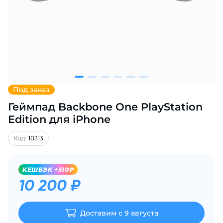
Добавляйте товары
в корзину
Оплачивайте сегодня только
25
% картой любого банка
Под заказ
Геймпад Backbone One PlayStation
Получайте товар
выбранный способом
Edition для iPhone
Код:
10313
Оставшиеся
75
% будут
списываться
с вашей карты
KЕШБЭК +510₽
по
25
%
каждые 2 недели
10 200 ₽
Доставим с 9 августа
Подробнее