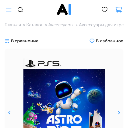
Главная
Каталог
Аксессуары
Аксессуары для игров
Для клиентов всех банков
В сравнение
В избранное
Разбейте
оплату
на части
без переплат
График платежей
Сегодня
25
%