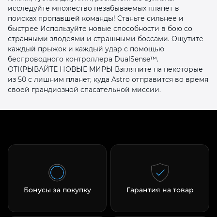
исследуйте множество незабываемых планет в
поисках пропавшей команды! Станьте сильнее и
быстрее Используйте новые способности в бою со
странными злодеями и страшными боссами. Ощутите
каждый прыжок и каждый удар с помощью
беспроводного контроллера DualSense™.
ОТКРЫВАЙТЕ НОВЫЕ МИРЫ Взгляните на некоторые
раз в 2 недели
из 50 с лишним планет, куда Astro отправится во время
своей грандиозной спасательной миссии.
Бонусы за покупку
Гарантия на товар